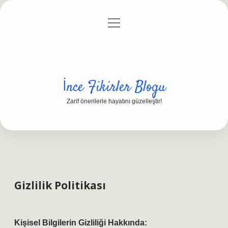
menüyü
Anasayfa
Gizlilik Politikası
Yasal Uyarı
aç
Hakkımızda
İnce Fikirler Blogu
Zarif önerilerle hayatını güzelleştir!
Gizlilik Politikası
Kişisel Bilgilerin Gizliliği Hakkında: