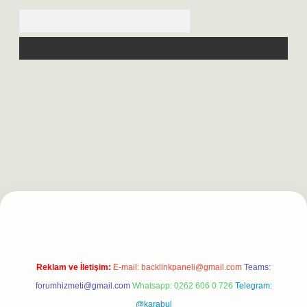
Arama
ergir.net
Reklam ve İletişim:
E-mail:
backlinkpaneli@gmail.com
Teams:
forumhizmeti@gmail.com
Whatsapp: 0262 606 0 726
Telegram:
@karabul