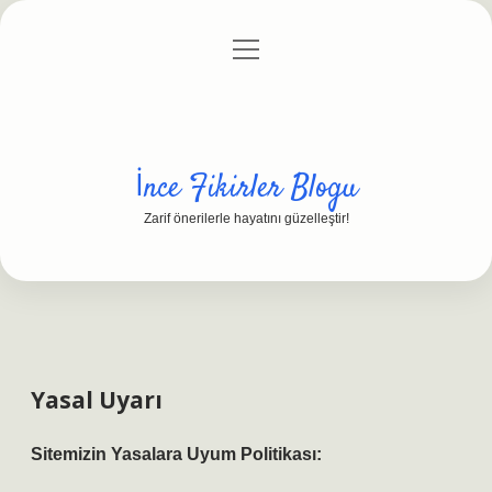
menüyü
Anasayfa
Gizlilik Politikası
Yasal Uyarı
aç
Hakkımızda
İnce Fikirler Blogu
Zarif önerilerle hayatını güzelleştir!
Yasal Uyarı
Sitemizin Yasalara Uyum Politikası: