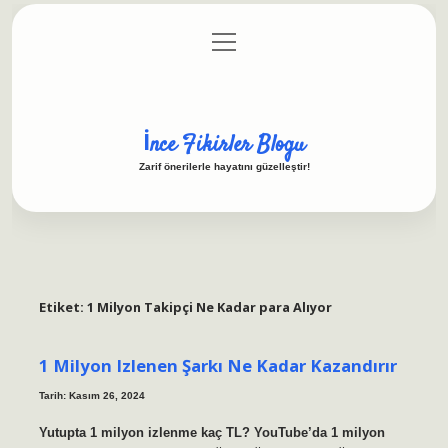
menüyü
Anasayfa
Gizlilik Politikası
Yasal Uyarı
aç
Hakkımızda
İnce Fikirler Blogu
Zarif önerilerle hayatını güzelleştir!
Etiket:
1 Milyon Takipçi Ne Kadar para Alıyor
1 Milyon Izlenen Şarkı Ne Kadar Kazandırır
Tarih: Kasım 26, 2024
Yutupta 1 milyon izlenme kaç TL? YouTube’da 1 milyon