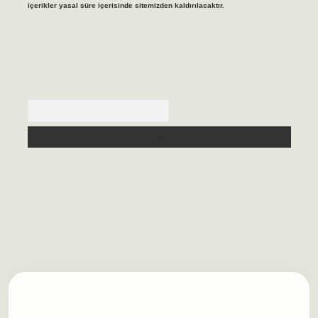
içerikler yasal süre içerisinde sitemizden kaldırılacaktır.
Arama
sino/
betexpergir.net