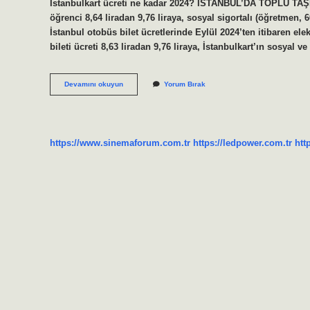
İstanbulkart ücreti ne kadar 2024? İSTANBUL’DA TOPLU TAŞI
öğrenci 8,64 liradan 9,76 liraya, sosyal sigortalı (öğretmen, 
İstanbul otobüs bilet ücretlerinde Eylül 2024’ten itibaren elek
bileti ücreti 8,63 liradan 9,76 liraya, İstanbulkart’ın sosyal 
Istanbulda
Devamını okuyun
Yorum Bırak
Otobüs
Biletleri
Kaç
Lira
Oldu
https://www.sinemaforum.com.tr
https://ledpower.com.tr
htt