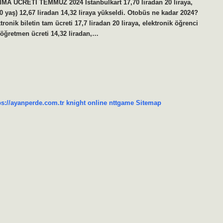
MA ÜCRETİ TEMMUZ 2024 İstanbulkart 17,70 liradan 20 liraya,
60 yaş) 12,67 liradan 14,32 liraya yükseldi. Otobüs ne kadar 2024?
tronik biletin tam ücreti 17,7 liradan 20 liraya, elektronik öğrenci
ve öğretmen ücreti 14,32 liradan,…
ps://ayanperde.com.tr
knight online
nttgame
Sitemap