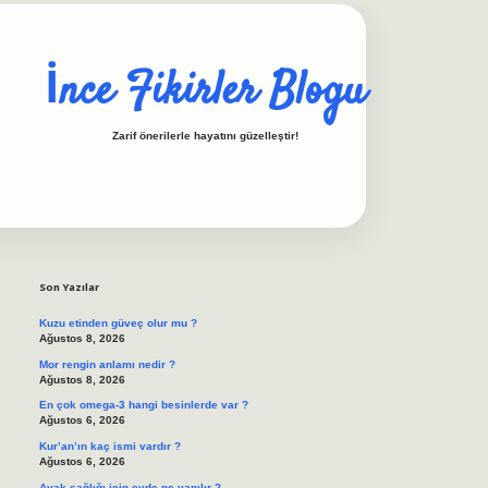
İnce Fikirler Blogu
Zarif önerilerle hayatını güzelleştir!
Sidebar
ilbet casino
https://b
Son Yazılar
Kuzu etinden güveç olur mu ?
Ağustos 8, 2026
Mor rengin anlamı nedir ?
Ağustos 8, 2026
En çok omega-3 hangi besinlerde var ?
Ağustos 6, 2026
Kur’an’ın kaç ismi vardır ?
Ağustos 6, 2026
Ayak sağlığı için evde ne yapılır ?