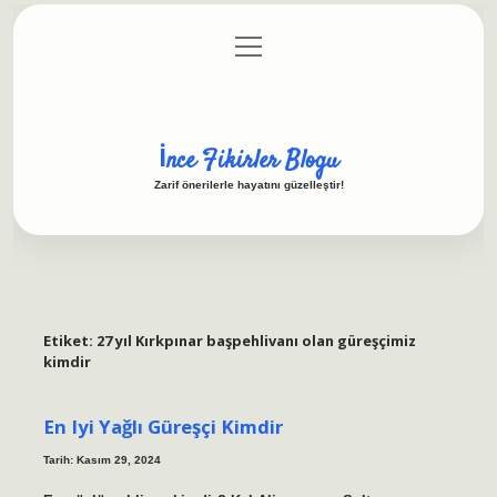
menüyü
Anasayfa
Gizlilik Politikası
Yasal Uyarı
aç
Hakkımızda
İnce Fikirler Blogu
Zarif önerilerle hayatını güzelleştir!
Etiket:
27 yıl Kırkpınar başpehlivanı olan güreşçimiz
kimdir
En Iyi Yağlı Güreşçi Kimdir
Tarih: Kasım 29, 2024