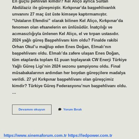
En güçlü pehlivan kimdir? Kel Aliço ayrıca Sultan
Abdülaziz ile güreşmiştir. Kırkpınar’da başpehlivanlık
unvanını 27 maç üst üste kimseye kaptırmamıştır.
“Ustaların Efendisi” olarak bilinen Kel Aliço, Kırkpınar’da
fenomen olan efsanelerin en ünlüsüdür. İnatçılığı ve
acımasızlığıyla ünlenen Kel Aliço, el ve tırpan ustasıdır.
2024 yağlı güreş Başpehlivanı kim oldu? Finalde rakibi
Orhan Okul’u mağlup eden Enes Doğan, Elmalı’nın
başpehlivanı oldu. Elmalı’da zafere ulaşan Enes Doğan,
tüm etaplarda toplam 61 puan toplayarak CW Enerji Türkiye
Yağlı Güreş Ligi’nin 2024 sezonu şampiyonu oldu. Final
müsabakalarının ardından her boydan güreşçilere madalya
verildi. 27 yıl Kırkpınar başpehlivanı olan güreşçimiz
kimdir? Türkiye Güreş Federasyonu’nun başpehlivanı oldu.
…
En
Devamını okuyun
Yorum Bırak
Iyi
Yağlı
Güreşçi
Kimdir
https://www.sinemaforum.com.tr
https://ledpower.com.tr