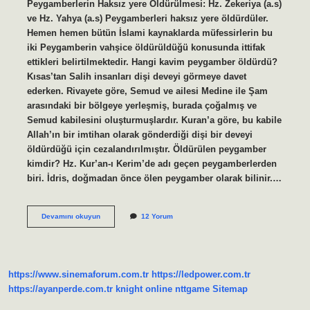
Peygamberlerin Haksız yere Öldürülmesi: Hz. Zekeriya (a.s)
ve Hz. Yahya (a.s) Peygamberleri haksız yere öldürdüler.
Hemen hemen bütün İslami kaynaklarda müfessirlerin bu
iki Peygamberin vahşice öldürüldüğü konusunda ittifak
ettikleri belirtilmektedir. Hangi kavim peygamber öldürdü?
Kısas’tan Salih insanları dişi deveyi görmeye davet
ederken. Rivayete göre, Semud ve ailesi Medine ile Şam
arasındaki bir bölgeye yerleşmiş, burada çoğalmış ve
Semud kabilesini oluşturmuşlardır. Kuran’a göre, bu kabile
Allah’ın bir imtihan olarak gönderdiği dişi bir deveyi
öldürdüğü için cezalandırılmıştır. Öldürülen peygamber
kimdir? Hz. Kur’an-ı Kerim’de adı geçen peygamberlerden
biri. İdris, doğmadan önce ölen peygamber olarak bilinir.…
İSrâiloğulları
Devamını okuyun
12 Yorum
Hangi
Peygamberi
Öldürdü
https://www.sinemaforum.com.tr
https://ledpower.com.tr
https://ayanperde.com.tr
knight online
nttgame
Sitemap