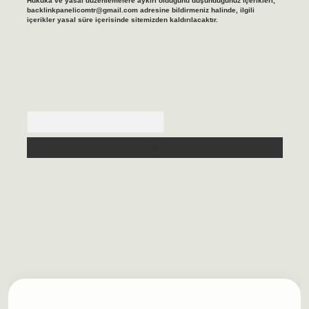
Hukuka ve yasal düzenlemelere aykırı olduğunu düşündüğünüz içerikleri,
backlinkpanelicomtr@gmail.com
adresine bildirmeniz halinde, ilgili
içerikler yasal süre içerisinde sitemizden kaldırılacaktır.
Arama
lbet casino
https://betexpergiris.casino/
betexpergir.net