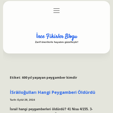
menüyü
Anasayfa
Gizlilik Politikası
Yasal Uyarı
aç
Hakkımızda
İnce Fikirler Blogu
Zarif önerilerle hayatını güzelleştir!
Etiket:
600 yıl yaşayan peygamber kimdir
İSrâiloğulları Hangi Peygamberi Öldürdü
Tarih: Eylül 28, 2024
İsrail hangi peygamberleri öldürdü? 41 Nisa 4/155. 3-