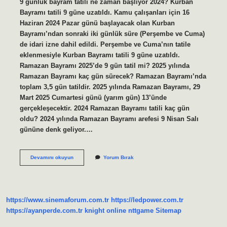
9 günlük bayram tatili ne zaman başlıyor 2024? Kurban
Bayramı tatili 9 güne uzatıldı. Kamu çalışanları için 16
Haziran 2024 Pazar günü başlayacak olan Kurban
Bayramı’ndan sonraki iki günlük süre (Perşembe ve Cuma)
de idari izne dahil edildi. Perşembe ve Cuma’nın tatile
eklenmesiyle Kurban Bayramı tatili 9 güne uzatıldı.
Ramazan Bayramı 2025’de 9 gün tatil mi? 2025 yılında
Ramazan Bayramı kaç gün sürecek? Ramazan Bayramı’nda
toplam 3,5 gün tatildir. 2025 yılında Ramazan Bayramı, 29
Mart 2025 Cumartesi günü (yarım gün) 13’ünde
gerçekleşecektir. 2024 Ramazan Bayramı tatili kaç gün
oldu? 2024 yılında Ramazan Bayramı arefesi 9 Nisan Salı
gününe denk geliyor.…
9
Devamını okuyun
Yorum Bırak
Günlük
Ramazan
Bayramı
Tatili
Ne
https://www.sinemaforum.com.tr
https://ledpower.com.tr
Zaman
Başlıyor
https://ayanperde.com.tr
knight online
nttgame
Sitemap