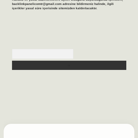
backlinkpanelicomtr@gmail.com
adresine bildirmeniz halinde, ilgili
içerikler yasal süre içerisinde sitemizden kaldırılacaktır.
Arama
lbet casino
https://betexpergiris.casino/
betexpergir.net