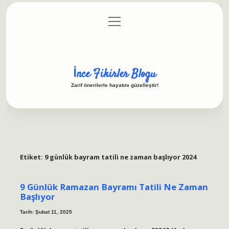
menüyü
Anasayfa
Gizlilik Politikası
Yasal Uyarı
aç
Hakkımızda
İnce Fikirler Blogu
Zarif önerilerle hayatını güzelleştir!
Etiket:
9 günlük bayram tatili ne zaman başlıyor 2024
9 Günlük Ramazan Bayramı Tatili Ne Zaman
Başlıyor
Tarih: Şubat 11, 2025