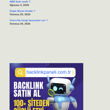
AMG farkı nedir ?
Ağustos 4, 2026
Özgür Baran kimdir ?
Temmuz 29, 2026
Yonca’da hangi hayvanlar yer ?
Temmuz 29, 2026