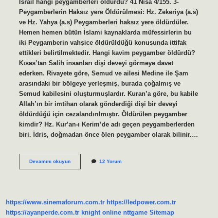
İsrail hangi peygamberleri öldürdü? 41 Nisa 4/155. 3-
Peygamberlerin Haksız yere Öldürülmesi: Hz. Zekeriya (a.s)
ve Hz. Yahya (a.s) Peygamberleri haksız yere öldürdüler.
Hemen hemen bütün İslami kaynaklarda müfessirlerin bu
iki Peygamberin vahşice öldürüldüğü konusunda ittifak
ettikleri belirtilmektedir. Hangi kavim peygamber öldürdü?
Kısas’tan Salih insanları dişi deveyi görmeye davet
ederken. Rivayete göre, Semud ve ailesi Medine ile Şam
arasındaki bir bölgeye yerleşmiş, burada çoğalmış ve
Semud kabilesini oluşturmuşlardır. Kuran’a göre, bu kabile
Allah’ın bir imtihan olarak gönderdiği dişi bir deveyi
öldürdüğü için cezalandırılmıştır. Öldürülen peygamber
kimdir? Hz. Kur’an-ı Kerim’de adı geçen peygamberlerden
biri. İdris, doğmadan önce ölen peygamber olarak bilinir.…
İSrâiloğulları
Devamını okuyun
12 Yorum
Hangi
Peygamberi
Öldürdü
https://www.sinemaforum.com.tr
https://ledpower.com.tr
https://ayanperde.com.tr
knight online
nttgame
Sitemap