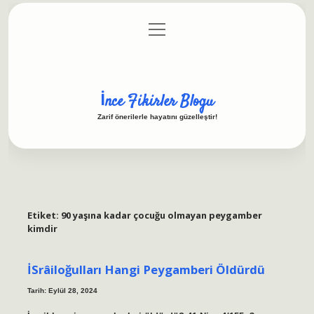
menüyü
Anasayfa
Gizlilik Politikası
Yasal Uyarı
aç
Hakkımızda
İnce Fikirler Blogu
Zarif önerilerle hayatını güzelleştir!
Etiket:
90 yaşına kadar çocuğu olmayan peygamber
kimdir
İSrâiloğulları Hangi Peygamberi Öldürdü
Tarih: Eylül 28, 2024