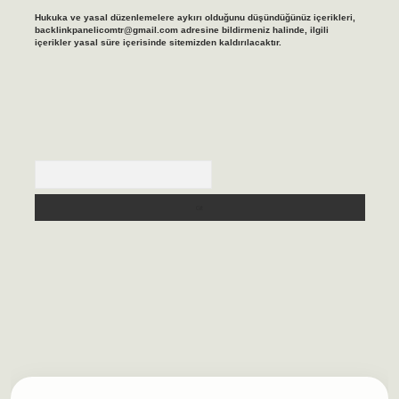
Hukuka ve yasal düzenlemelere aykırı olduğunu düşündüğünüz içerikleri,
backlinkpanelicomtr@gmail.com
adresine bildirmeniz halinde, ilgili
içerikler yasal süre içerisinde sitemizden kaldırılacaktır.
Arama
lbet casino
https://betexpergiris.casino/
betexpergir.net