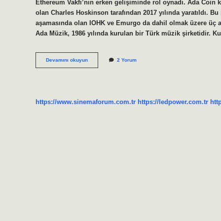
Ethereum Vakfı’nın erken gelişiminde rol oynadı. Ada Coin 
olan Charles Hoskinson tarafından 2017 yılında yaratıldı. Bu
aşamasında olan IOHK ve Emurgo da dahil olmak üzere üç ay
Ada Müzik, 1986 yılında kurulan bir Türk müzik şirketidir. Ku
Ada
Devamını okuyun
2 Yorum
Kimin
https://www.sinemaforum.com.tr
https://ledpower.com.tr
htt