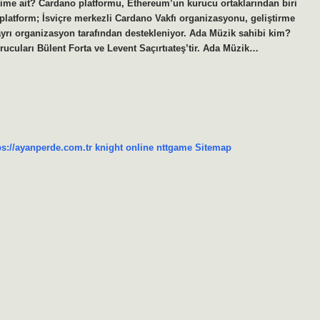
kime ait? Cardano platformu, Ethereum’un kurucu ortaklarından biri
 platform; İsviçre merkezli Cardano Vakfı organizasyonu, geliştirme
rı organizasyon tarafından destekleniyor. Ada Müzik sahibi kim?
rucuları Bülent Forta ve Levent Saçırtıateş’tir. Ada Müzik…
ps://ayanperde.com.tr
knight online
nttgame
Sitemap