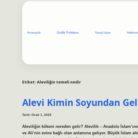
Anasayfa
Gizlilik Politikası
Yasal Uyarı
Hakkım
Etiket:
Aleviliğin temeli nedir
Alevi Kimin Soyundan Gel
Tarih: Ocak 1, 2025
Aleviliğin kökeni nereden gelir? Alevilik – Anadolu İslam’ını
ve Ali’nin evine bağlı olan anlamına geliyor. Büyük İslam al