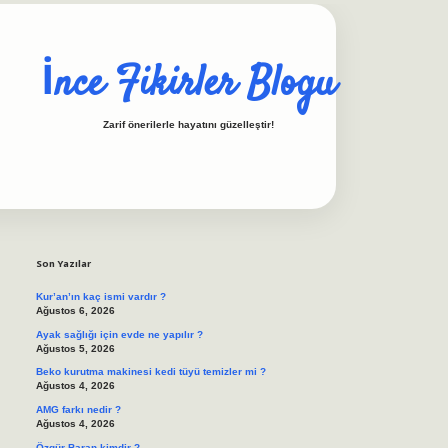
İnce Fikirler Blogu
Zarif önerilerle hayatını güzelleştir!
Sidebar
ilbet casino
https://bet
Son Yazılar
Kur’an’ın kaç ismi vardır ?
Ağustos 6, 2026
Ayak sağlığı için evde ne yapılır ?
Ağustos 5, 2026
Beko kurutma makinesi kedi tüyü temizler mi ?
Ağustos 4, 2026
AMG farkı nedir ?
Ağustos 4, 2026
Özgür Baran kimdir ?