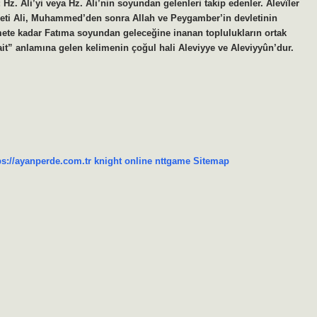
 Hz. Ali’yi veya Hz. Ali’nin soyundan gelenleri takip edenler. Alevîler
eti Ali, Muhammed’den sonra Allah ve Peygamber’in devletinin
ete kadar Fatıma soyundan geleceğine inanan toplulukların ortak
 ait” anlamına gelen kelimenin çoğul hali Aleviyye ve Aleviyyûn’dur.
ps://ayanperde.com.tr
knight online
nttgame
Sitemap