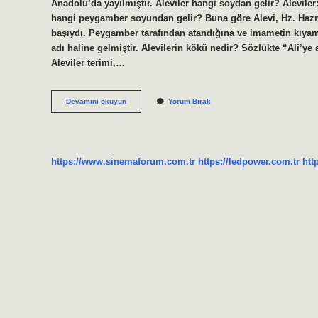
Anadolu’da yayılmıştır. Alevîler hangi soydan gelir? Aleviler:
hangi peygamber soyundan gelir? Buna göre Alevi, Hz. Hazr
başıydı. Peygamber tarafından atandığına ve imametin kıyam
adı haline gelmiştir. Alevilerin kökü nedir? Sözlükte “Ali’ye
Aleviler terimi,…
Alevi
Devamını okuyun
Yorum Bırak
Kimin
Soyundan
Gelir
https://www.sinemaforum.com.tr
https://ledpower.com.tr
htt