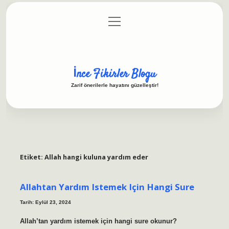
menüyü
Anasayfa
Gizlilik Politikası
Yasal Uyarı
aç
Hakkımızda
İnce Fikirler Blogu
Zarif önerilerle hayatını güzelleştir!
Etiket:
Allah hangi kuluna yardım eder
Allahtan Yardım Istemek Için Hangi Sure
Tarih: Eylül 23, 2024
Allah’tan yardım istemek için hangi sure okunur?