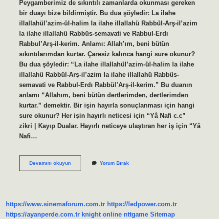
Peygamberimiz de sıkıntılı zamanlarda okunması gereken
bir duayı bize bildirmiştir. Bu dua şöyledir: La ilahe
illallahül’azim-ül-halim la ilahe illallahü Rabbül-Arş-il’azim
la ilahe illallahü Rabbüs-semavati ve Rabbul-Erdı
Rabbul’Arş-il-kerim. Anlamı: Allah’ım, beni bütün
sıkıntılarımdan kurtar. Çaresiz kalınca hangi sure okunur?
Bu dua şöyledir: “La ilahe illallahül’azim-ül-halim la ilahe
illallahü Rabbül-Arş-il’azim la ilahe illallahü Rabbüs-
semavati ve Rabbul-Erdı Rabbül’Arş-il-kerim.” Bu duanın
anlamı “Allahım, beni bütün dertlerimden, dertlerimden
kurtar.” demektir. Bir işin hayırla sonuçlanması için hangi
sure okunur? Her işin hayırlı neticesi için “Yâ Nafi c.c”
zikri | Kayıp Dualar. Hayırlı neticeye ulaştıran her iş için “Yâ
Nafi…
Allahtan
Devamını okuyun
Yorum Bırak
Yardım
Istemek
Için
Hangi
Sure
https://www.sinemaforum.com.tr
https://ledpower.com.tr
https://ayanperde.com.tr
knight online
nttgame
Sitemap