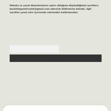
Hukuka ve yasal düzenlemelere aykırı olduğunu düşündüğünüz içerikleri,
backlinkpanelicomtr@gmail.com
adresine bildirmeniz halinde, ilgili
içerikler yasal süre içerisinde sitemizden kaldırılacaktır.
Arama
lbet casino
https://betexpergiris.casino/
betexpergir.net