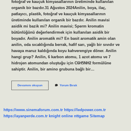
fotoğraf ve kauçuk kimyasallarının üretiminde kullanılan
organik bir bazdır.31 Ağustos 2024Anilin, boya, ilaç,
patlayıcı, plastik, fotoğraf ve kauçuk kimyasallarının
üretiminde kullanılan organik bir bazdır. Anilin mavisi
asidik mi bazik mi? Anilin mavisi; Sperm kromatin
bütünlüğünü değerlendirmek için kullanılan asidik bir
boyadır. Anilin aromatik mi? En basit aromatik amin olan
anilin, oda sıcaklığında berrak, hafif sarı, yağlı bir sıvıdır ve
havaya maruz kaldığında koyu kahverengiye döner. Anilin
hangi grup? Anilin, 6 karbon atomu, 1 azot atomu ve 7
hidrojen atomundan oluştuğu için C6H5NH2 formülüne
sahiptir. Anilin, bir amino grubuna bağlı bir…
Anilin
Devamını okuyun
Yorum Bırak
Bazik
Mi
https://www.sinemaforum.com.tr
https://ledpower.com.tr
https://ayanperde.com.tr
knight online
nttgame
Sitemap