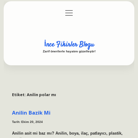
menüyü
Anasayfa
Gizlilik Politikası
Yasal Uyarı
aç
Hakkımızda
İnce Fikirler Blogu
Zarif önerilerle hayatını güzelleştir!
Etiket:
Anilin polar mı
Anilin Bazik Mi
Tarih: Ekim 20, 2024
Anilin asit mi baz mı? Anilin, boya, ilaç, patlayıcı, plastik,