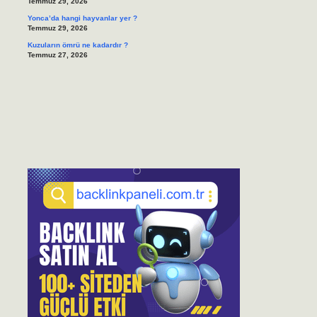
Temmuz 29, 2026
Yonca’da hangi hayvanlar yer ?
Temmuz 29, 2026
Kuzuların ömrü ne kadardır ?
Temmuz 27, 2026