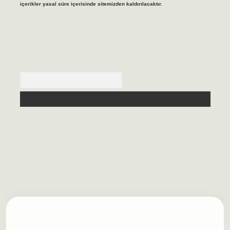
içerikler yasal süre içerisinde sitemizden kaldırılacaktır.
Arama
lbet casino
https://betexpergiris.casino/
betexpergir.net