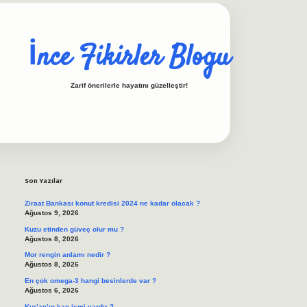
İnce Fikirler Blogu
Zarif önerilerle hayatını güzelleştir!
Sidebar
ilbet casino
https://betexpergiris.casino/
betexpergir.net
Son Yazılar
Ziraat Bankası konut kredisi 2024 ne kadar olacak ?
Ağustos 9, 2026
Kuzu etinden güveç olur mu ?
Ağustos 8, 2026
Mor rengin anlamı nedir ?
Ağustos 8, 2026
En çok omega-3 hangi besinlerde var ?
Ağustos 6, 2026
Kur’an’ın kaç ismi vardır ?