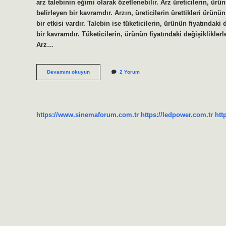
arz talebinin eğimi olarak özetlenebilir. Arz üreticilerin, ürün
belirleyen bir kavramdır. Arzın, üreticilerin ürettikleri ürünün
bir etkisi vardır. Talebin ise tüketicilerin, ürünün fiyatındaki 
bir kavramdır. Tüketicilerin, ürünün fiyatındaki değişikliklerle
Arz…
Arz
Devamını okuyun
2 Yorum
talepteki
arz
nedir
https://www.sinemaforum.com.tr
https://ledpower.com.tr
htt