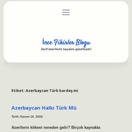
menüyü
Anasayfa
Gizlilik Politikası
Yasal Uyarı
aç
Hakkımızda
İnce Fikirler Blogu
Zarif önerilerle hayatını güzelleştir!
Etiket:
Azerbaycan Türk kardeş mi
Azerbaycan Halkı Türk Mü
Tarih: Kasım 16, 2024
Azerilerin kökeni nereden gelir? Birçok kaynakta