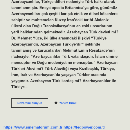
Azerbaycanlılar, Türkçe dilleri nedeniyle Türk halkı olarak
tanımlanmıştır. Encyclopedia Britannica’ya göre, günümüz
Azerbaycanlıları çok çeşitli karışık etnik ve dilsel kökenlere
sahiptir ve muhtemelen Kuzey İran’daki tarihi Akdeniz
ülkesi olan Doğu Transkafkasya’nın en eski unsurlarının
yerli halklarından gelmektedir. Azerbaycan Türk devleti mi?
Dr. Mehmet Yüce, iki ülke arasındaki ilişkiyi “Türkiye
Azerbaycan’dır, Azerbaycan Türkiye’dir” şeklinde
tanımlamış ve kuruculardan Mehmut Emin Resulzade’nin
ifadesiyle: “Azerbaycanlılar Türk vatandaşıdır, İslam dinine
mensuptur ve Doğu medeniyetine mensuptur.” Azerbaycan
Türkleri Alevi mi? Türk Aleviliği veya Kızılbaşlık, Türkiye,
İran, Irak ve Azerbaycan’da yaşayan Türkler arasında
yaygındır. Azerbaycan Türk kardeş mi? Azerbaycanlılar ile
Türkiye…
Azerbaycan
Devamını okuyun
Yorum Bırak
Halkı
Türk
Mü
https://www.sinemaforum.com.tr
https://ledpower.com.tr