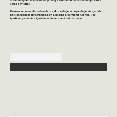
sorumluluğunu taşımakta olup, siteye üye olarak bu sorumluluğu kabul
etmiş sayılırlar.
Hukuka ve yasal düzenlemelere aykırı olduğunu düşündüğünüz içerikleri,
backlinkpanelicomtr@gmail.com
adresine bildirmeniz halinde, ilgili
içerikler yasal süre içerisinde sitemizden kaldırılacaktır.
Arama
asino/
betexpergir.net