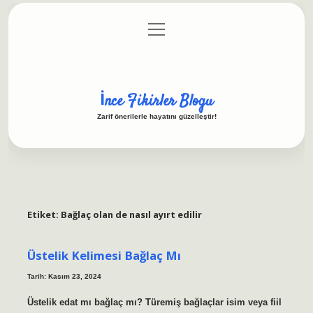
menüyü
Anasayfa
Gizlilik Politikası
Yasal Uyarı
aç
Hakkımızda
İnce Fikirler Blogu
Zarif önerilerle hayatını güzelleştir!
Etiket:
Bağlaç olan de nasıl ayırt edilir
Üstelik Kelimesi Bağlaç Mı
Tarih: Kasım 23, 2024
Üstelik edat mı bağlaç mı? Türemiş bağlaçlar isim veya fiil