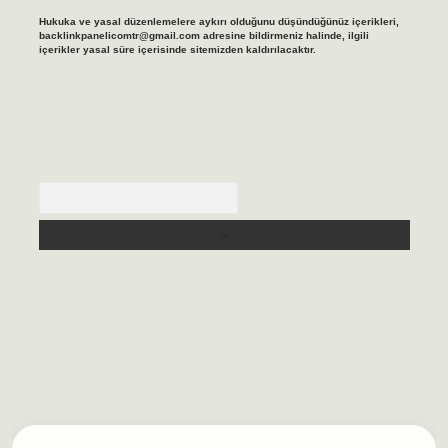
Hukuka ve yasal düzenlemelere aykırı olduğunu düşündüğünüz içerikleri,
backlinkpanelicomtr@gmail.com
adresine bildirmeniz halinde, ilgili
içerikler yasal süre içerisinde sitemizden kaldırılacaktır.
Arama
lbet casino
https://betexpergiris.casino/
betexpergir.net