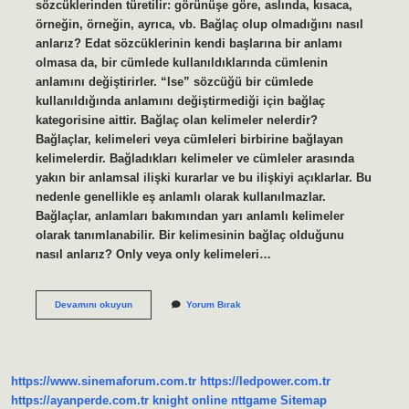
sözcüklerinden türetilir: görünüşe göre, aslında, kısaca,
örneğin, örneğin, ayrıca, vb. Bağlaç olup olmadığını nasıl
anlarız? Edat sözcüklerinin kendi başlarına bir anlamı
olmasa da, bir cümlede kullanıldıklarında cümlenin
anlamını değiştirirler. “Ise” sözcüğü bir cümlede
kullanıldığında anlamını değiştirmediği için bağlaç
kategorisine aittir. Bağlaç olan kelimeler nelerdir?
Bağlaçlar, kelimeleri veya cümleleri birbirine bağlayan
kelimelerdir. Bağladıkları kelimeler ve cümleler arasında
yakın bir anlamsal ilişki kurarlar ve bu ilişkiyi açıklarlar. Bu
nedenle genellikle eş anlamlı olarak kullanılmazlar.
Bağlaçlar, anlamları bakımından yarı anlamlı kelimeler
olarak tanımlanabilir. Bir kelimesinin bağlaç olduğunu
nasıl anlarız? Only veya only kelimeleri…
Üstelik
Devamını okuyun
Yorum Bırak
Kelimesi
Bağlaç
Mı
https://www.sinemaforum.com.tr
https://ledpower.com.tr
https://ayanperde.com.tr
knight online
nttgame
Sitemap