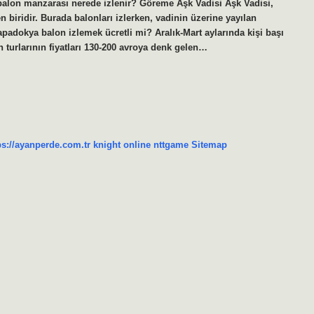
 balon manzarası nerede izlenir? Göreme Aşk Vadisi Aşk Vadisi,
biridir. Burada balonları izlerken, vadinin üzerine yayılan
padokya balon izlemek ücretli mi? Aralık-Mart aylarında kişi başı
n turlarının fiyatları 130-200 avroya denk gelen…
ps://ayanperde.com.tr
knight online
nttgame
Sitemap