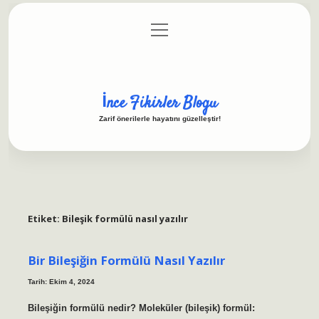
menüyü
Anasayfa
Gizlilik Politikası
Yasal Uyarı
aç
Hakkımızda
İnce Fikirler Blogu
Zarif önerilerle hayatını güzelleştir!
Etiket:
Bileşik formülü nasıl yazılır
Bir Bileşiğin Formülü Nasıl Yazılır
Tarih: Ekim 4, 2024
Bileşiğin formülü nedir? Moleküler (bileşik) formül: