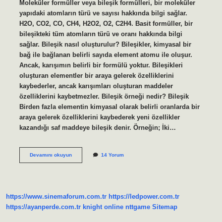
Moleküler formüller veya bileşik formülleri, bir moleküler
yapıdaki atomların türü ve sayısı hakkında bilgi sağlar.
H2O, CO2, CO, CH4, H2O2, O2, C2H4. Basit formüller, bir
bileşikteki tüm atomların türü ve oranı hakkında bilgi
sağlar. Bileşik nasıl oluşturulur? Bileşikler, kimyasal bir
bağ ile bağlanan belirli sayıda element atomu ile oluşur.
Ancak, karışımın belirli bir formülü yoktur. Bileşikleri
oluşturan elementler bir araya gelerek özelliklerini
kaybederler, ancak karışımları oluşturan maddeler
özelliklerini kaybetmezler. Bileşik örneği nedir? Bileşik
Birden fazla elementin kimyasal olarak belirli oranlarda bir
araya gelerek özelliklerini kaybederek yeni özellikler
kazandığı saf maddeye bileşik denir. Örneğin; İki…
Bir
Devamını okuyun
14 Yorum
Bileşiğin
Formülü
Nasıl
Yazılır
https://www.sinemaforum.com.tr
https://ledpower.com.tr
https://ayanperde.com.tr
knight online
nttgame
Sitemap