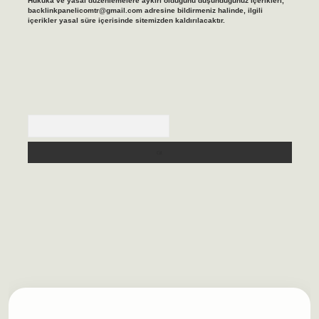
Hukuka ve yasal düzenlemelere aykırı olduğunu düşündüğünüz içerikleri,
backlinkpanelicomtr@gmail.com
adresine bildirmeniz halinde, ilgili
içerikler yasal süre içerisinde sitemizden kaldırılacaktır.
Arama
casino/
betexpergir.net