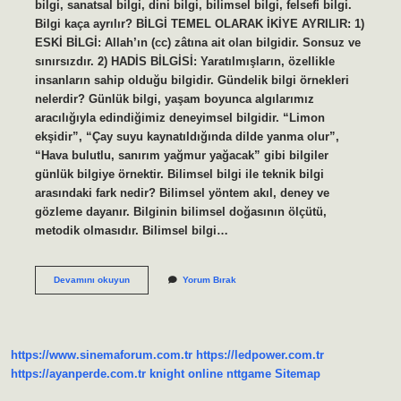
bilgi, sanatsal bilgi, dini bilgi, bilimsel bilgi, felsefi bilgi.
Bilgi kaça ayrılır? BİLGİ TEMEL OLARAK İKİYE AYRILIR: 1)
ESKİ BİLGİ: Allah’ın (cc) zâtına ait olan bilgidir. Sonsuz ve
sınırsızdır. 2) HADİS BİLGİSİ: Yaratılmışların, özellikle
insanların sahip olduğu bilgidir. Gündelik bilgi örnekleri
nelerdir? Günlük bilgi, yaşam boyunca algılarımız
aracılığıyla edindiğimiz deneyimsel bilgidir. “Limon
ekşidir”, “Çay suyu kaynatıldığında dilde yanma olur”,
“Hava bulutlu, sanırım yağmur yağacak” gibi bilgiler
günlük bilgiye örnektir. Bilimsel bilgi ile teknik bilgi
arasındaki fark nedir? Bilimsel yöntem akıl, deney ve
gözleme dayanır. Bilginin bilimsel doğasının ölçütü,
metodik olmasıdır. Bilimsel bilgi…
Bilgi
Devamını okuyun
Yorum Bırak
Türleri
Nelerdir
Sosyoloji
https://www.sinemaforum.com.tr
https://ledpower.com.tr
https://ayanperde.com.tr
knight online
nttgame
Sitemap