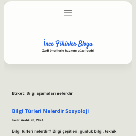
menüyü
Anasayfa
Gizlilik Politikası
Yasal Uyarı
aç
Hakkımızda
İnce Fikirler Blogu
Zarif önerilerle hayatını güzelleştir!
Etiket:
Bilgi aşamaları nelerdir
Bilgi Türleri Nelerdir Sosyoloji
Tarih: Aralık 28, 2024
Bilgi türleri nelerdir? Bilgi çeşitleri: günlük bilgi, teknik