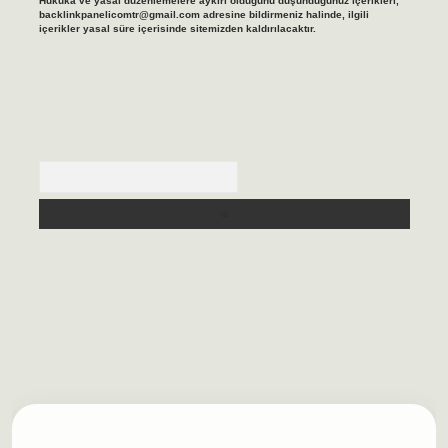
Hukuka ve yasal düzenlemelere aykırı olduğunu düşündüğünüz içerikleri,
backlinkpanelicomtr@gmail.com
adresine bildirmeniz halinde, ilgili
içerikler yasal süre içerisinde sitemizden kaldırılacaktır.
Arama
asino/
betexpergir.net