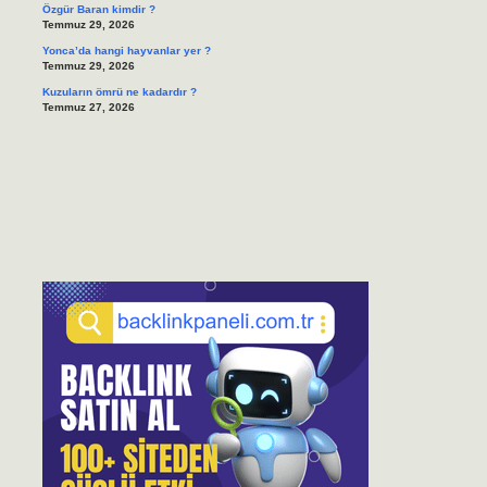
Özgür Baran kimdir ?
Temmuz 29, 2026
Yonca’da hangi hayvanlar yer ?
Temmuz 29, 2026
Kuzuların ömrü ne kadardır ?
Temmuz 27, 2026