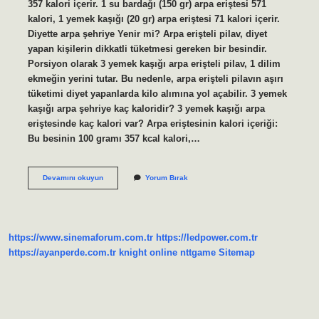
357 kalori içerir. 1 su bardağı (150 gr) arpa eriştesi 571
kalori, 1 yemek kaşığı (20 gr) arpa eriştesi 71 kalori içerir.
Diyette arpa şehriye Yenir mi? Arpa erişteli pilav, diyet
yapan kişilerin dikkatli tüketmesi gereken bir besindir.
Porsiyon olarak 3 yemek kaşığı arpa erişteli pilav, 1 dilim
ekmeğin yerini tutar. Bu nedenle, arpa erişteli pilavın aşırı
tüketimi diyet yapanlarda kilo alımına yol açabilir. 3 yemek
kaşığı arpa şehriye kaç kaloridir? 3 yemek kaşığı arpa
eriştesinde kaç kalori var? Arpa eriştesinin kalori içeriği:
Bu besinin 100 gramı 357 kcal kalori,…
1
Devamını okuyun
Yorum Bırak
Tabak
Arpa
Şehriye
Kaç
Kalori
https://www.sinemaforum.com.tr
https://ledpower.com.tr
https://ayanperde.com.tr
knight online
nttgame
Sitemap