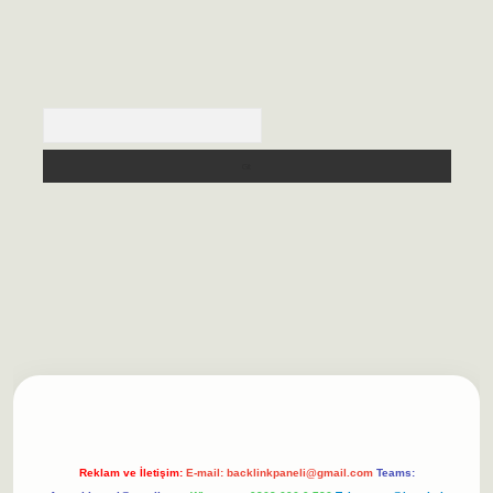
Arama
asino/
betexpergir.net
Reklam ve İletişim:
E-mail:
backlinkpaneli@gmail.com
Teams: