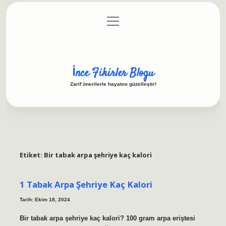
menüyü
Anasayfa
Gizlilik Politikası
Yasal Uyarı
aç
Hakkımızda
İnce Fikirler Blogu
Zarif önerilerle hayatını güzelleştir!
Etiket:
Bir tabak arpa şehriye kaç kalori
1 Tabak Arpa Şehriye Kaç Kalori
Tarih: Ekim 18, 2024
Bir tabak arpa şehriye kaç kalori? 100 gram arpa eriştesi