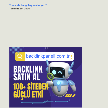
Yonca’da hangi hayvanlar yer ?
Temmuz 29, 2026