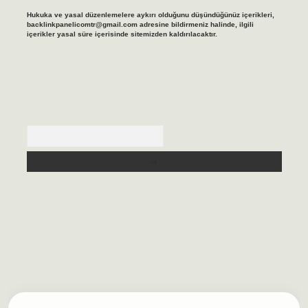
Hukuka ve yasal düzenlemelere aykırı olduğunu düşündüğünüz içerikleri,
backlinkpanelicomtr@gmail.com
adresine bildirmeniz halinde, ilgili
içerikler yasal süre içerisinde sitemizden kaldırılacaktır.
Arama
lbet casino
https://betexpergiris.casino/
betexpergir.net