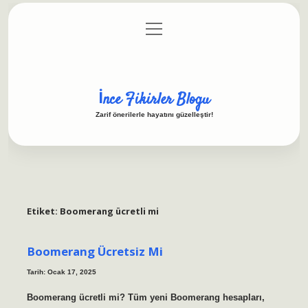
menüyü
Anasayfa
Gizlilik Politikası
Yasal Uyarı
aç
Hakkımızda
İnce Fikirler Blogu
Zarif önerilerle hayatını güzelleştir!
Etiket:
Boomerang ücretli mi
Boomerang Ücretsiz Mi
Tarih: Ocak 17, 2025
Boomerang ücretli mi? Tüm yeni Boomerang hesapları,