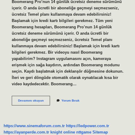
Boomerang Pro’nun 14 günlük ücretsiz deneme sürümünü
içerir. O anda ücretli bir aboneliğe geçmeyi seçmezseniz,
ücretsiz Temel planı kullanmaya devam edebilirsiniz!
Başlamak için kredi kartı bilgileri gerekmez. Tüm yeni
Boomerang hesapları, Boomerang Pro’nun 14 günlük
ücretsiz deneme sürümünü içerir. O anda ücretli bir
aboneliğe geçmeyi seçmezseniz, ücretsiz Temel planı
kullanmaya devam edebilirsiniz! Başlamak için kredi kartı
bilgileri gerekmez. Bir videoyu nasıl Boomerang
yapabilirim? Instagram uygulamasını açın, kameraya
erişmek için sağa kaydırın, ardından Boomerang modunu
seçin. Kaydı başlatmak için deklanşör düğmesine dokunun.
İleri ve geri döngüde otomatik olarak oynatılacak kısa bir
video kaydedecektir. Boomerang…
Boomerang
Devamını okuyun
Yorum Bırak
Ücretsiz
Mi
https://www.sinemaforum.com.tr
https://ledpower.com.tr
https://ayanperde.com.tr
knight online
nttgame
Sitemap