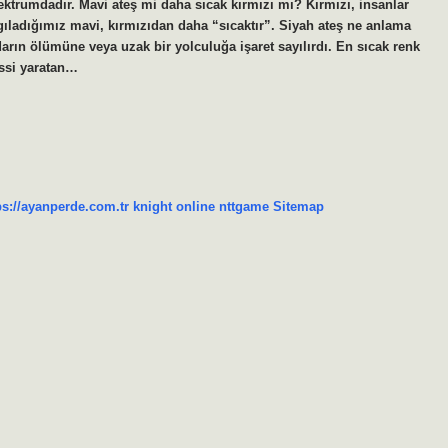
pektrumdadır. Mavi ateş mi daha sıcak kırmızı mı? Kırmızı, insanlar
lgıladığımız mavi, kırmızıdan daha “sıcaktır”. Siyah ateş ne anlama
arın ölümüne veya uzak bir yolculuğa işaret sayılırdı. En sıcak renk
issi yaratan…
ps://ayanperde.com.tr
knight online
nttgame
Sitemap