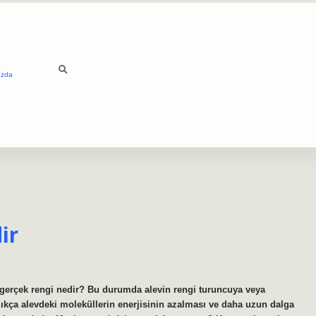
ızda
ir
n gerçek rengi nedir? Bu durumda alevin rengi turuncuya veya
dıkça alevdeki moleküllerin enerjisinin azalması ve daha uzun dalga