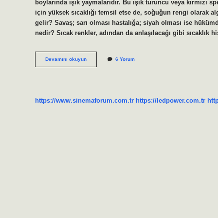
boylarında ışık yaymalarıdır. Bu ışık turuncu veya kırmızı s
için yüksek sıcaklığı temsil etse de, soğuğun rengi olarak a
gelir? Savaş; sarı olması hastalığa; siyah olması ise hükümd
nedir? Sıcak renkler, adından da anlaşılacağı gibi sıcaklık h
Ateşin
Devamını okuyun
6 Yorum
En
Sıcak
Rengi
Nedir
https://www.sinemaforum.com.tr
https://ledpower.com.tr
htt