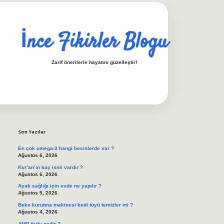
İnce Fikirler Blogu
Zarif önerilerle hayatını güzelleştir!
Sidebar
ilbet casino
https://betexpergiris.casino/
betexpergir.net
Son Yazılar
En çok omega-3 hangi besinlerde var ?
Ağustos 6, 2026
Kur’an’ın kaç ismi vardır ?
Ağustos 6, 2026
Ayak sağlığı için evde ne yapılır ?
Ağustos 5, 2026
Beko kurutma makinesi kedi tüyü temizler mi ?
Ağustos 4, 2026
AMG farkı nedir ?