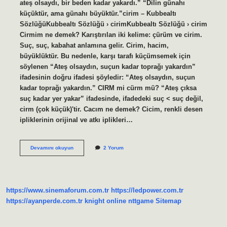
ateş olsaydı, bir beden kadar yakardı.” “Dilin günahı
küçüktür, ama günahı büyüktür.”cirim – Kubbealtı
SözlüğüKubbealtı Sözlüğü › cirimKubbealtı Sözlüğü › cirim
Cirmim ne demek? Karıştırılan iki kelime: çürüm ve cirim.
Suç, suç, kabahat anlamına gelir. Cirim, hacim,
büyüklüktür. Bu nedenle, karşı tarafı küçümsemek için
söylenen “Ateş olsaydın, suçun kadar toprağı yakardın”
ifadesinin doğru ifadesi şöyledir: “Ateş olsaydın, suçun
kadar toprağı yakardın.” CIRM mi cürm mü? “Ateş çıksa
suç kadar yer yakar” ifadesinde, ifadedeki suç < suç değil,
cirm (çok küçük)'tir. Cacım ne demek? Cicim, renkli desen
ipliklerinin orijinal ve atkı iplikleri…
Cırım
Devamını okuyun
2 Yorum
Cırım
Etmek
Ne
Demek
https://www.sinemaforum.com.tr
https://ledpower.com.tr
https://ayanperde.com.tr
knight online
nttgame
Sitemap