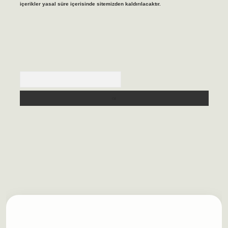
içerikler yasal süre içerisinde sitemizden kaldırılacaktır.
Arama
lbet casino
https://betexpergiris.casino/
betexpergir.net