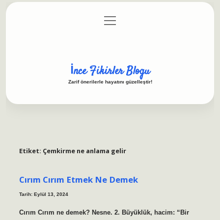
menüyü
Anasayfa
Gizlilik Politikası
Yasal Uyarı
aç
Hakkımızda
İnce Fikirler Blogu
Zarif önerilerle hayatını güzelleştir!
Etiket:
Çemkirme ne anlama gelir
Cırım Cırım Etmek Ne Demek
Tarih: Eylül 13, 2024
Cırım Cırım ne demek? Nesne. 2. Büyüklük, hacim: “Bir