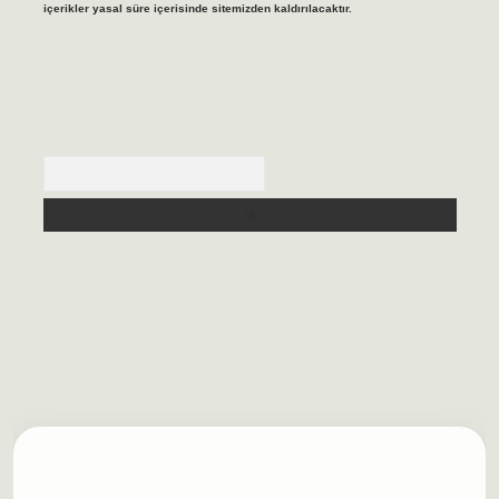
içerikler yasal süre içerisinde sitemizden kaldırılacaktır.
Arama
lbet casino
https://betexpergiris.casino/
betexpergir.net