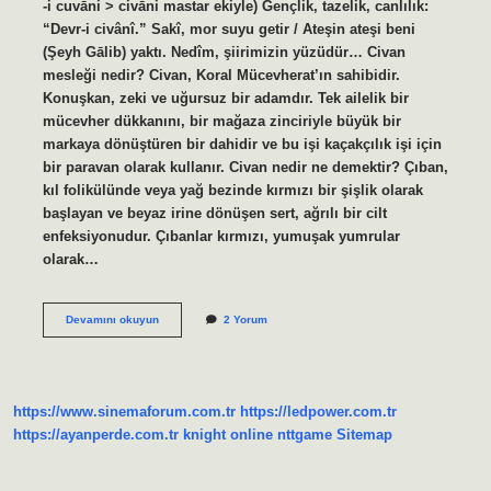
-і cuvānі > civānі mastar ekiyle) Gençlik, tazelik, canlılık:
“Devr-i civânî.” Sakî, mor suyu getir / Ateşin ateşi beni
(Şeyh Gālib) yaktı. Nedîm, şiirimizin yüzüdür… Civan
mesleği nedir? Civan, Koral Mücevherat’ın sahibidir.
Konuşkan, zeki ve uğursuz bir adamdır. Tek ailelik bir
mücevher dükkanını, bir mağaza zinciriyle büyük bir
markaya dönüştüren bir dahidir ve bu işi kaçakçılık işi için
bir paravan olarak kullanır. Civan nedir ne demektir? Çıban,
kıl folikülünde veya yağ bezinde kırmızı bir şişlik olarak
başlayan ve beyaz irine dönüşen sert, ağrılı bir cilt
enfeksiyonudur. Çıbanlar kırmızı, yumuşak yumrular
olarak…
Civanlık
Devamını okuyun
2 Yorum
Nedir
https://www.sinemaforum.com.tr
https://ledpower.com.tr
https://ayanperde.com.tr
knight online
nttgame
Sitemap