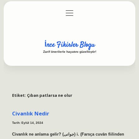
menüyü
Anasayfa
Gizlilik Politikası
Yasal Uyarı
aç
Hakkımızda
İnce Fikirler Blogu
Zarif önerilerle hayatını güzelleştir!
Etiket:
Çıban patlarsa ne olur
Civanlık Nedir
Tarih: Eylül 14, 2024
Civanlık ne anlama gelir? (ﺟﻮﺍﻧﻰ) i. (Farsça cuvān fiilinden