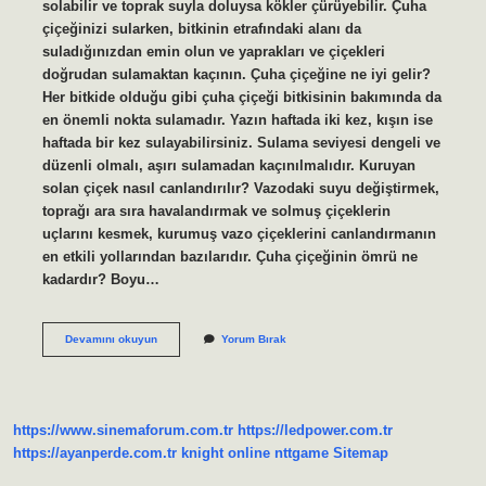
solabilir ve toprak suyla doluysa kökler çürüyebilir. Çuha
çiçeğinizi sularken, bitkinin etrafındaki alanı da
suladığınızdan emin olun ve yaprakları ve çiçekleri
doğrudan sulamaktan kaçının. Çuha çiçeğine ne iyi gelir?
Her bitkide olduğu gibi çuha çiçeği bitkisinin bakımında da
en önemli nokta sulamadır. Yazın haftada iki kez, kışın ise
haftada bir kez sulayabilirsiniz. Sulama seviyesi dengeli ve
düzenli olmalı, aşırı sulamadan kaçınılmalıdır. Kuruyan
solan çiçek nasıl canlandırılır? Vazodaki suyu değiştirmek,
toprağı ara sıra havalandırmak ve solmuş çiçeklerin
uçlarını kesmek, kurumuş vazo çiçeklerini canlandırmanın
en etkili yollarından bazılarıdır. Çuha çiçeğinin ömrü ne
kadardır? Boyu…
Solan
Devamını okuyun
Yorum Bırak
Çuha
Çiçeği
Nasıl
Canlandırılır
https://www.sinemaforum.com.tr
https://ledpower.com.tr
https://ayanperde.com.tr
knight online
nttgame
Sitemap