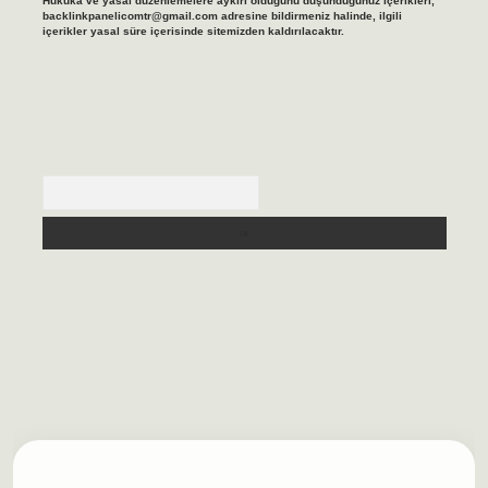
Hukuka ve yasal düzenlemelere aykırı olduğunu düşündüğünüz içerikleri,
backlinkpanelicomtr@gmail.com
adresine bildirmeniz halinde, ilgili
içerikler yasal süre içerisinde sitemizden kaldırılacaktır.
Arama
lbet casino
https://betexpergiris.casino/
betexpergir.net