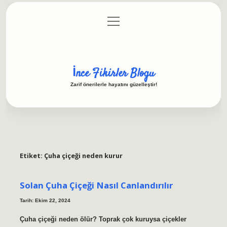
menüyü
Anasayfa
Gizlilik Politikası
Yasal Uyarı
aç
Hakkımızda
İnce Fikirler Blogu
Zarif önerilerle hayatını güzelleştir!
Etiket:
Çuha çiçeği neden kurur
Solan Çuha Çiçeği Nasıl Canlandırılır
Tarih: Ekim 22, 2024
Çuha çiçeği neden ölür? Toprak çok kuruysa çiçekler