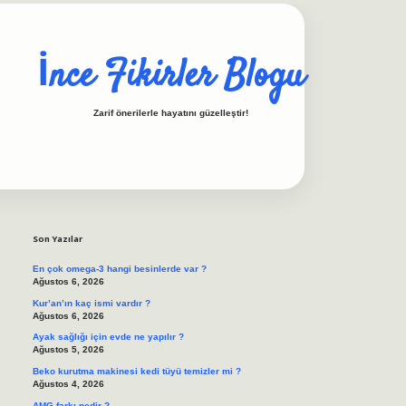
İnce Fikirler Blogu
Zarif önerilerle hayatını güzelleştir!
Sidebar
ilbet casino
https://betexpergiris.casino/
betexpergir.n
Son Yazılar
En çok omega-3 hangi besinlerde var ?
Ağustos 6, 2026
Kur’an’ın kaç ismi vardır ?
Ağustos 6, 2026
Ayak sağlığı için evde ne yapılır ?
Ağustos 5, 2026
Beko kurutma makinesi kedi tüyü temizler mi ?
Ağustos 4, 2026
AMG farkı nedir ?