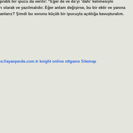
atik bir ipucu da verilir: “Eğer de ve da’yı ‘dahi’ kelimesiyle
ı olarak ve yazılmalıdır. Eğer anlam değişirse, bu bir ektir ve yanına
anlarız? Şimdi bu sorunu küçük bir ipucuyla açıklığa kavuşturalım.
ps://ayanperde.com.tr
knight online
nttgame
Sitemap