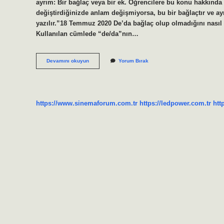
ayrım: Bir bağlaç veya bir ek. Öğrencilere bu konu hakkında pr
değiştirdiğinizde anlam değişmiyorsa, bu bir bağlaçtır ve ayr
yazılır.”18 Temmuz 2020 De’da bağlaç olup olmadığını nasıl 
Kullanılan cümlede “de/da”nın…
De
Devamını okuyun
Yorum Bırak
Da
Bağlaç
Mı
Hal
Eki
https://www.sinemaforum.com.tr
https://ledpower.com.tr
htt
Mi