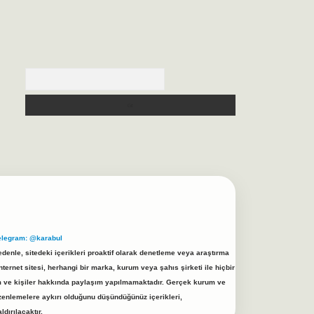
Arama
elegram: @karabul
denle, sitedeki içerikleri proaktif olarak denetleme veya araştırma
rnet sitesi, herhangi bir marka, kurum veya şahıs şirketi ile hiçbir
rum ve kişiler hakkında paylaşım yapılmamaktadır. Gerçek kurum ve
üzenlemelere aykırı olduğunu düşündüğünüz içerikleri,
ldırılacaktır.