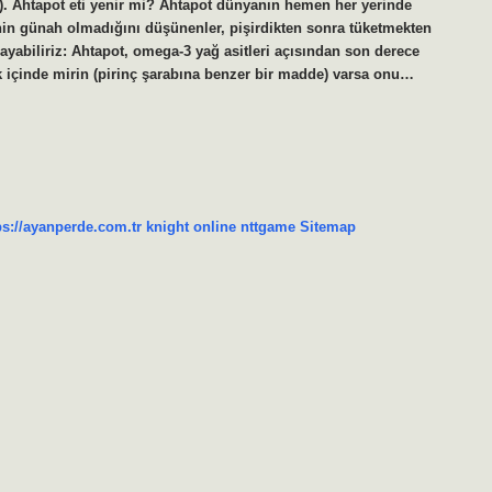
2.). Ahtapot eti yenir mi? Ahtapot dünyanın hemen her yerinde
enin günah olmadığını düşünenler, pişirdikten sonra tüketmekten
layabiliriz: Ahtapot, omega-3 yağ asitleri açısından son derece
ak içinde mirin (pirinç şarabına benzer bir madde) varsa onu…
ps://ayanperde.com.tr
knight online
nttgame
Sitemap