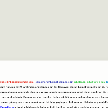
l:
backlinkpaneli@gmail.com
Teams:
forumhizmeti@gmail.com
Whatsapp: 0262 606 0 726
T
etişim Kurumu (BTK) tarafından onaylanmış bir Yer Sağlayıcı olarak hizmet vermektedir. Bu ne
umluluğunu taşımakta olup, siteye üye olarak bu sorumluluğu kabul etmiş sayılırlar. Bu inte
er paylaşılmaktadır. Burada yer alan içerikler haber niteliği taşımamakta olup, gerçek ku
 kar amacı gütmeyen ve tamamen ücretsiz bir bilgi paylaşım platformudur. Hukuka ve yasal d
r@gmail.com
adresine bildirmeniz halinde, ilgili içerikler yasal süre içerisinde sitemizden ka