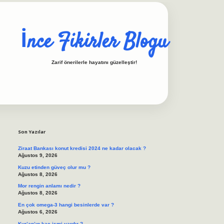
İnce Fikirler Blogu
Zarif önerilerle hayatını güzelleştir!
Sidebar
ilbet casino
https://betexpergiris.casino/
betexpergir.net
Son Yazılar
Ziraat Bankası konut kredisi 2024 ne kadar olacak ?
Ağustos 9, 2026
Kuzu etinden güveç olur mu ?
Ağustos 8, 2026
Mor rengin anlamı nedir ?
Ağustos 8, 2026
En çok omega-3 hangi besinlerde var ?
Ağustos 6, 2026
Kur’an’ın kaç ismi vardır ?