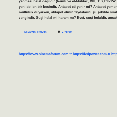
yenmesi helal değildir (Remlî ve el-Muhtâc, VIII, 113,150-15
yenilebilen bir besindir. Ahtapot eti yenir mi? Ahtapot yem
mutluluk duyarken, ahtapot etinin faydalarını şu şekilde sıra
zengindir. Suşi helal mi haram mı? Evet, suşi helaldir, anc
Ahtapot
Devamını okuyun
2 Yorum
Eti
Helal
Mi
https://www.sinemaforum.com.tr
https://ledpower.com.tr
htt