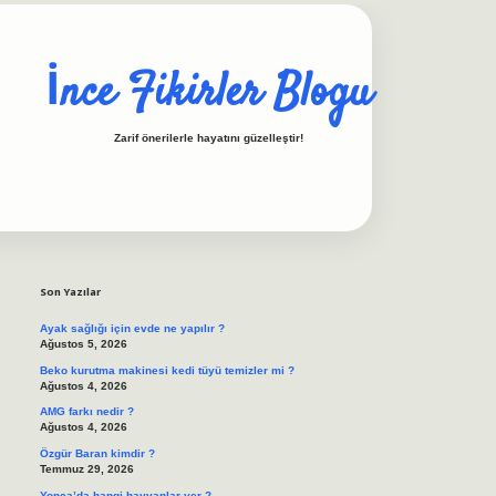
İnce Fikirler Blogu
Zarif önerilerle hayatını güzelleştir!
Sidebar
ilbet casino
https://be
Son Yazılar
Ayak sağlığı için evde ne yapılır ?
Ağustos 5, 2026
Beko kurutma makinesi kedi tüyü temizler mi ?
Ağustos 4, 2026
AMG farkı nedir ?
Ağustos 4, 2026
Özgür Baran kimdir ?
Temmuz 29, 2026
Yonca’da hangi hayvanlar yer ?