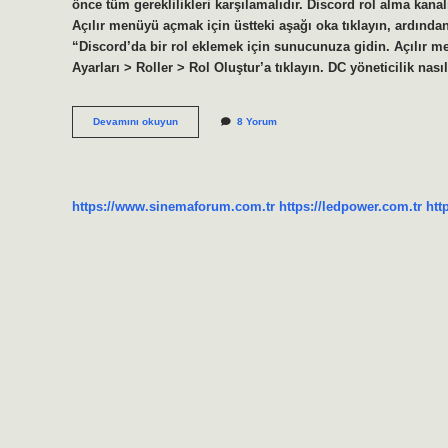
önce tüm gereklilikleri karşılamalıdır. Discord rol alma kana
Açılır menüyü açmak için üstteki aşağı oka tıklayın, ardından
“Discord’da bir rol eklemek için sunucunuza gidin. Açılır m
Ayarları > Roller > Rol Oluştur’a tıklayın. DC yöneticilik nas
Dc
Devamını okuyun
8 Yorum
De
Rol
Nasıl
Verilir
https://www.sinemaforum.com.tr
https://ledpower.com.tr
htt