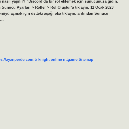
lı nasıl yapılır? “Discord’da bir rol eklemek için sunucunuza gidin.
 Sunucu Ayarları > Roller > Rol Oluştur’a tıklayın. 11 Ocak 2023
enüyü açmak için üstteki aşağı oka tıklayın, ardından Sunucu
ıl…
ps://ayanperde.com.tr
knight online
nttgame
Sitemap