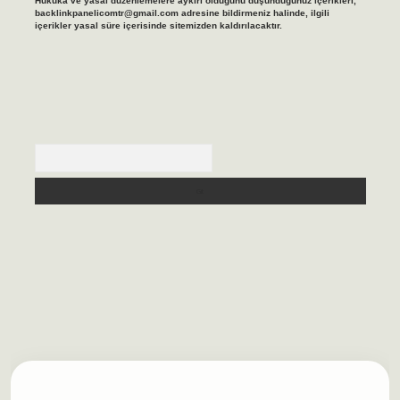
Hukuka ve yasal düzenlemelere aykırı olduğunu düşündüğünüz içerikleri,
backlinkpanelicomtr@gmail.com
adresine bildirmeniz halinde, ilgili
içerikler yasal süre içerisinde sitemizden kaldırılacaktır.
Arama
ergir.net