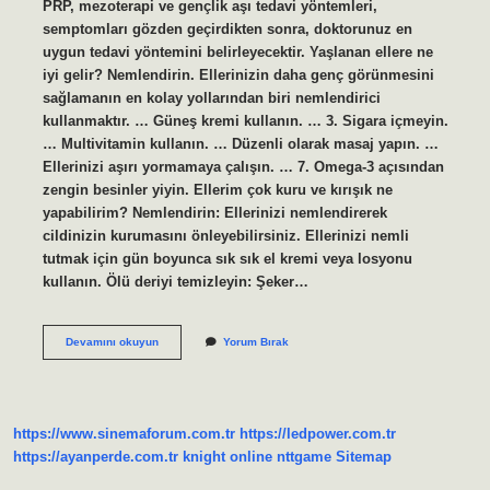
PRP, mezoterapi ve gençlik aşı tedavi yöntemleri,
semptomları gözden geçirdikten sonra, doktorunuz en
uygun tedavi yöntemini belirleyecektir. Yaşlanan ellere ne
iyi gelir? Nemlendirin. Ellerinizin daha genç görünmesini
sağlamanın en kolay yollarından biri nemlendirici
kullanmaktır. … Güneş kremi kullanın. … 3. Sigara içmeyin.
… Multivitamin kullanın. … Düzenli olarak masaj yapın. …
Ellerinizi aşırı yormamaya çalışın. … 7. Omega-3 açısından
zengin besinler yiyin. Ellerim çok kuru ve kırışık ne
yapabilirim? Nemlendirin: Ellerinizi nemlendirerek
cildinizin kurumasını önleyebilirsiniz. Ellerinizi nemli
tutmak için gün boyunca sık sık el kremi veya losyonu
kullanın. Ölü deriyi temizleyin: Şeker…
Eldeki
Devamını okuyun
Yorum Bırak
Kırışıklara
Ne
Iyi
Gelir
https://www.sinemaforum.com.tr
https://ledpower.com.tr
https://ayanperde.com.tr
knight online
nttgame
Sitemap