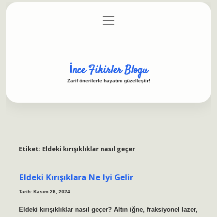
menüyü
Anasayfa
Gizlilik Politikası
Yasal Uyarı
aç
Hakkımızda
İnce Fikirler Blogu
Zarif önerilerle hayatını güzelleştir!
Etiket:
Eldeki kırışıklıklar nasıl geçer
Eldeki Kırışıklara Ne Iyi Gelir
Tarih: Kasım 26, 2024
Eldeki kırışıklıklar nasıl geçer? Altın iğne, fraksiyonel lazer,