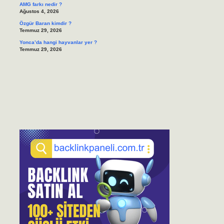
AMG farkı nedir ?
Ağustos 4, 2026
Özgür Baran kimdir ?
Temmuz 29, 2026
Yonca’da hangi hayvanlar yer ?
Temmuz 29, 2026