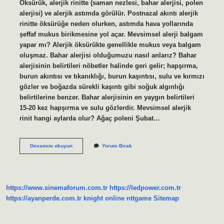
Öksürük, alerjik rinitte (saman nezlesi, bahar alerjisi, polen
alerjisi) ve alerjik astımda görülür. Postnazal akıntı alerjik
rinitte öksürüğe neden olurken, astımda hava yollarında
şeffaf mukus birikmesine yol açar. Mevsimsel alerji balgam
yapar mı? Alerjik öksürükte genellikle mukus veya balgam
oluşmaz. Bahar alerjisi olduğumuzu nasıl anlarız? Bahar
alerjisinin belirtileri nöbetler halinde geri gelir; hapşırma,
burun akıntısı ve tıkanıklığı, burun kaşıntısı, sulu ve kırmızı
gözler ve boğazda sürekli kaşıntı gibi soğuk algınlığı
belirtilerine benzer. Bahar alerjisinin en yaygın belirtileri
15-20 kez hapşırma ve sulu gözlerdir. Mevsimsel alerjik
rinit hangi aylarda olur? Ağaç poleni Şubat…
Bahar
Devamını okuyun
Yorum Bırak
Alerjisi
Balgam
Yapar
Mı
https://www.sinemaforum.com.tr
https://ledpower.com.tr
https://ayanperde.com.tr
knight online
nttgame
Sitemap