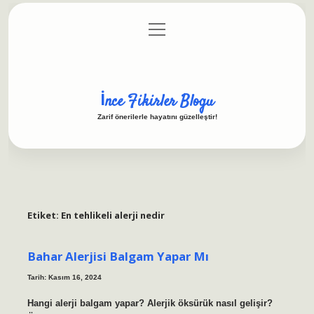
menüyü
Anasayfa
Gizlilik Politikası
Yasal Uyarı
aç
Hakkımızda
İnce Fikirler Blogu
Zarif önerilerle hayatını güzelleştir!
Etiket:
En tehlikeli alerji nedir
Bahar Alerjisi Balgam Yapar Mı
Tarih: Kasım 16, 2024
Hangi alerji balgam yapar? Alerjik öksürük nasıl gelişir?