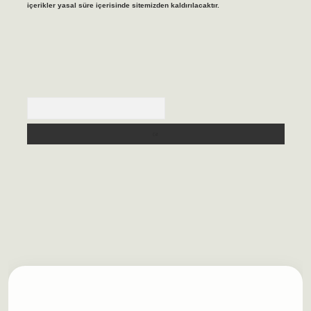
içerikler yasal süre içerisinde sitemizden kaldırılacaktır.
Arama
lbet casino
https://betexpergiris.casino/
betexpergir.net