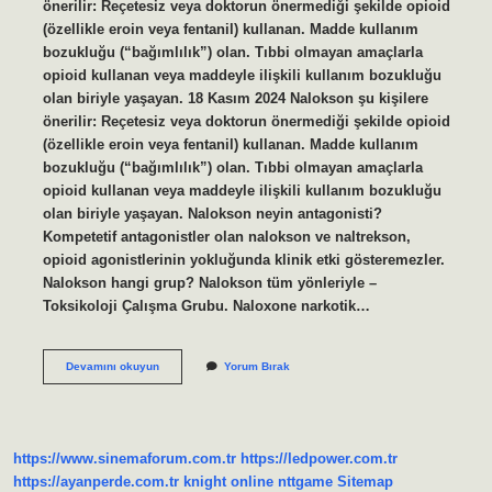
önerilir: Reçetesiz veya doktorun önermediği şekilde opioid
(özellikle eroin veya fentanil) kullanan. Madde kullanım
bozukluğu (“bağımlılık”) olan. Tıbbi olmayan amaçlarla
opioid kullanan veya maddeyle ilişkili kullanım bozukluğu
olan biriyle yaşayan. 18 Kasım 2024 Nalokson şu kişilere
önerilir: Reçetesiz veya doktorun önermediği şekilde opioid
(özellikle eroin veya fentanil) kullanan. Madde kullanım
bozukluğu (“bağımlılık”) olan. Tıbbi olmayan amaçlarla
opioid kullanan veya maddeyle ilişkili kullanım bozukluğu
olan biriyle yaşayan. Nalokson neyin antagonisti?
Kompetetif antagonistler olan nalokson ve naltrekson,
opioid agonistlerinin yokluğunda klinik etki gösteremezler.
Nalokson hangi grup? Nalokson tüm yönleriyle –
Toksikoloji Çalışma Grubu. Naloxone narkotik…
Nalokson
Devamını okuyun
Yorum Bırak
Cpr
Da
Kullanılır
Mı
https://www.sinemaforum.com.tr
https://ledpower.com.tr
https://ayanperde.com.tr
knight online
nttgame
Sitemap