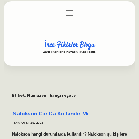
menüyü
Anasayfa
Gizlilik Politikası
Yasal Uyarı
aç
Hakkımızda
İnce Fikirler Blogu
Zarif önerilerle hayatını güzelleştir!
Etiket:
Flumazenil hangi reçete
Nalokson Cpr Da Kullanılır Mı
Tarih: Ocak 18, 2025
Nalokson hangi durumlarda kullanılır? Nalokson şu kişilere