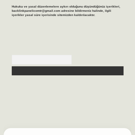
Hukuka ve yasal düzenlemelere aykırı olduğunu düşündüğünüz içerikleri,
backlinkpanelicomtr@gmail.com
adresine bildirmeniz halinde, ilgili
içerikler yasal süre içerisinde sitemizden kaldırılacaktır.
Arama
asino/
betexpergir.net