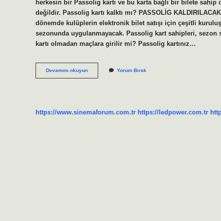
herkesin bir Passolig kartı ve bu karta bağlı bir bilete sahip 
değildir. Passolig kartı kalktı mı? PASSOLİG KALDIRILACA
dönemde kulüplerin elektronik bilet satışı için çeşitli kurul
sezonunda uygulanmayacak. Passolig kart sahipleri, sezon 
kartı olmadan maçlara girilir mi? Passolig kartınız…
Passolig
Devamını okuyun
Yorum Bırak
Zorunluluğu
Kalktı
Mı
https://www.sinemaforum.com.tr
https://ledpower.com.tr
htt