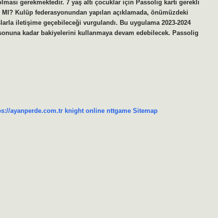
olması gerekmektedir. 7 yaş altı çocuklar için Passolig kartı gerekli
K MI? Kulüp federasyonundan yapılan açıklamada, önümüzdeki
uşlarla iletişime geçebileceği vurgulandı. Bu uygulama 2023-2024
sonuna kadar bakiyelerini kullanmaya devam edebilecek. Passolig
ps://ayanperde.com.tr
knight online
nttgame
Sitemap