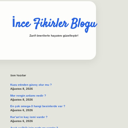
İnce Fikirler Blogu
Zarif önerilerle hayatını güzelleştir!
Sidebar
ilbet casino
https://betexpergiris.casino/
betexpergir.net
Son Yazılar
Kuzu etinden güveç olur mu ?
Ağustos 8, 2026
Mor rengin anlamı nedir ?
Ağustos 8, 2026
En çok omega-3 hangi besinlerde var ?
Ağustos 6, 2026
Kur’an’ın kaç ismi vardır ?
Ağustos 6, 2026
Ayak sağlığı için evde ne yapılır ?