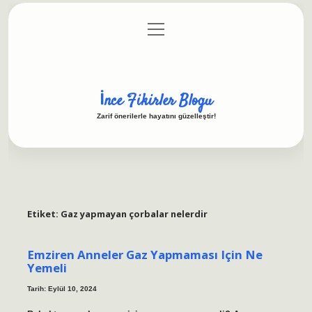
menüyü
Anasayfa
Gizlilik Politikası
Yasal Uyarı
aç
Hakkımızda
İnce Fikirler Blogu
Zarif önerilerle hayatını güzelleştir!
Etiket:
Gaz yapmayan çorbalar nelerdir
Emziren Anneler Gaz Yapmaması Için Ne
Yemeli
Tarih: Eylül 10, 2024