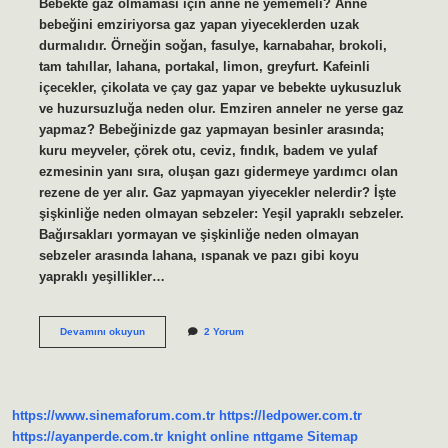
Bebekte gaz olmaması için anne ne yememeli? Anne
bebeğini emziriyorsa gaz yapan yiyeceklerden uzak
durmalıdır. Örneğin soğan, fasulye, karnabahar, brokoli,
tam tahıllar, lahana, portakal, limon, greyfurt. Kafeinli
içecekler, çikolata ve çay gaz yapar ve bebekte uykusuzluk
ve huzursuzluğa neden olur. Emziren anneler ne yerse gaz
yapmaz? Bebeğinizde gaz yapmayan besinler arasında;
kuru meyveler, çörek otu, ceviz, fındık, badem ve yulaf
ezmesinin yanı sıra, oluşan gazı gidermeye yardımcı olan
rezene de yer alır. Gaz yapmayan yiyecekler nelerdir? İşte
şişkinliğe neden olmayan sebzeler: Yeşil yapraklı sebzeler.
Bağırsakları yormayan ve şişkinliğe neden olmayan
sebzeler arasında lahana, ıspanak ve pazı gibi koyu
yapraklı yeşillikler…
Emziren
Devamını okuyun
2 Yorum
Anneler
Gaz
Yapmaması
Için
Ne
https://www.sinemaforum.com.tr
https://ledpower.com.tr
Yemeli
https://ayanperde.com.tr
knight online
nttgame
Sitemap