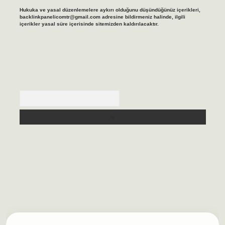
Hukuka ve yasal düzenlemelere aykırı olduğunu düşündüğünüz içerikleri,
backlinkpanelicomtr@gmail.com
adresine bildirmeniz halinde, ilgili
içerikler yasal süre içerisinde sitemizden kaldırılacaktır.
Arama
asino/
betexpergir.net