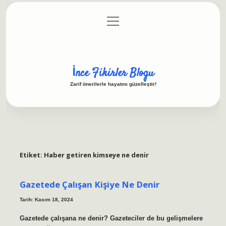
menüyü
Anasayfa
Gizlilik Politikası
Yasal Uyarı
aç
Hakkımızda
İnce Fikirler Blogu
Zarif önerilerle hayatını güzelleştir!
Etiket:
Haber getiren kimseye ne denir
Gazetede Çalışan Kişiye Ne Denir
Tarih: Kasım 18, 2024
Gazetede çalışana ne denir? Gazeteciler de bu gelişmelere