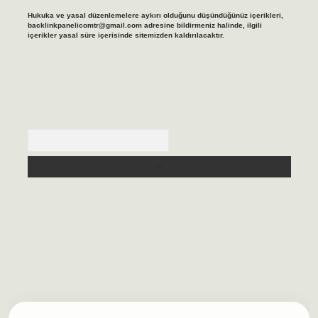
Hukuka ve yasal düzenlemelere aykırı olduğunu düşündüğünüz içerikleri,
backlinkpanelicomtr@gmail.com
adresine bildirmeniz halinde, ilgili
içerikler yasal süre içerisinde sitemizden kaldırılacaktır.
Arama
ilbet casino
https://betexpergiris.casino/
betexpergir.net