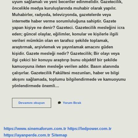
uyum sağlamalı ve yeni beceriler edinmelidir. Gazetecilik,
öncelikle medya kuruluşlarında muhabir olarak yapılır.
Muhabirler, radyoda, televizyonda, gazetelerde veya
internette haber verme sorumluluğuna sahiptir. Gazete
yapan kişiye ne denir? Gazeteci. Gazetecilik mesleğini icra
eden; güncel olaylar, eğilimler, konular ve kişilerle ilgili
verileri mümkün olan en tarafsız şekilde toplamak,
araştırmak, arşivlemek ve yayınlamak amacını güden
kişidir. Gazete mesleği nedir? Gazetecilik; Bir olayı veya
ilgi çekici bir konuyu araştırıp bunu objektif bir şekilde
kamuoyuna ileten mesleğe verilen addır. Basın alanında
çalışırlar. Gazetecilik Fakültesi mezunları, haber ve bilgi
akışını sağlamada, toplumu bilgilendirmede ve kamuoyunu
yönlendirmede önemli…
Gazetede
Devamını okuyun
Yorum Bırak
Çalışan
Kişiye
Ne
Denir
https://www.sinemaforum.com.tr
https://ledpower.com.tr
https://ayanperde.com.tr
Sitemap