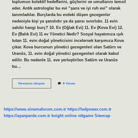
toplumun kolektif hedeflerini, güçlerini ve umutlarını temsil
eder. Antik astrologlar bu evi “şans ve iyi ruh evi” olarak
tanımladılar. Burçlarda bu evdeki düşen gezegenler
nedeniyle kişi ya şanslıdır ya da şansı sınırlıdır. 11 evin
sahibi hangi burç? 10. Ev (Oğlak Evi) 11. Ev (Kova Evi) 12.
Ev (Balık Evi) 11 ev Yönetici Nedir? Sosyal hayatımıza ışık
tutan 11. evin doğal yöneticisini incelersek karşımıza Kova
çıkar. Kova burcunun yönetici gezegenleri olan Satürn ve
Uranüs, 11. evin doğal yönetici gezegenleri olarak kabul
edilir. Bu nedenle 11. eve yerleştirilen Satürn ve Uranüs
bu…
11
Devamını okuyun
8 Yorum
Ev
Kimleri
Temsil
Eder
https://www.sinemaforum.com.tr
https://ledpower.com.tr
https://ayanperde.com.tr
knight online
nttgame
Sitemap