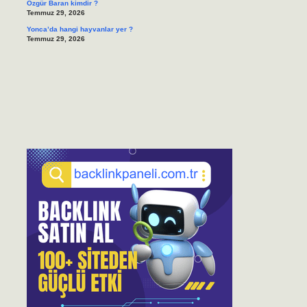
Özgür Baran kimdir ?
Temmuz 29, 2026
Yonca’da hangi hayvanlar yer ?
Temmuz 29, 2026