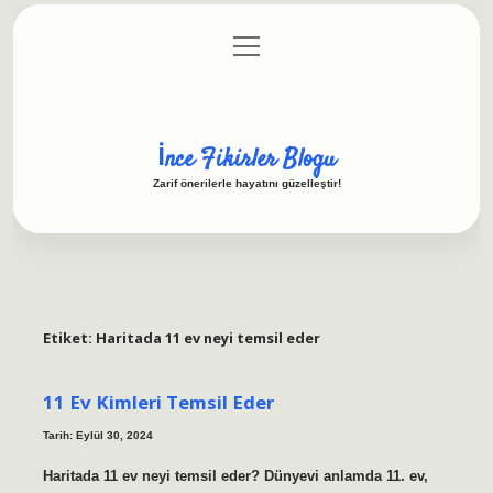
menüyü
Anasayfa
Gizlilik Politikası
Yasal Uyarı
aç
Hakkımızda
İnce Fikirler Blogu
Zarif önerilerle hayatını güzelleştir!
Etiket:
Haritada 11 ev neyi temsil eder
11 Ev Kimleri Temsil Eder
Tarih: Eylül 30, 2024
Haritada 11 ev neyi temsil eder? Dünyevi anlamda 11. ev,