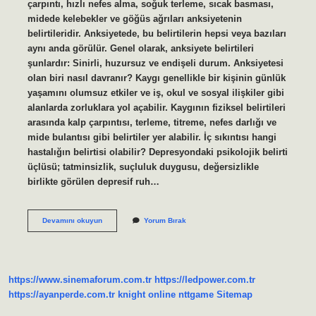
çarpıntı, hızlı nefes alma, soğuk terleme, sıcak basması,
midede kelebekler ve göğüs ağrıları anksiyetenin
belirtileridir. Anksiyetede, bu belirtilerin hepsi veya bazıları
aynı anda görülür. Genel olarak, anksiyete belirtileri
şunlardır: Sinirli, huzursuz ve endişeli durum. Anksiyetesi
olan biri nasıl davranır? Kaygı genellikle bir kişinin günlük
yaşamını olumsuz etkiler ve iş, okul ve sosyal ilişkiler gibi
alanlarda zorluklara yol açabilir. Kaygının fiziksel belirtileri
arasında kalp çarpıntısı, terleme, titreme, nefes darlığı ve
mide bulantısı gibi belirtiler yer alabilir. İç sıkıntısı hangi
hastalığın belirtisi olabilir? Depresyondaki psikolojik belirti
üçlüsü; tatminsizlik, suçluluk duygusu, değersizlikle
birlikte görülen depresif ruh…
Anksiyete
Devamını okuyun
Yorum Bırak
Iç
Sıkıntısı
Yapar
Mı
https://www.sinemaforum.com.tr
https://ledpower.com.tr
https://ayanperde.com.tr
knight online
nttgame
Sitemap