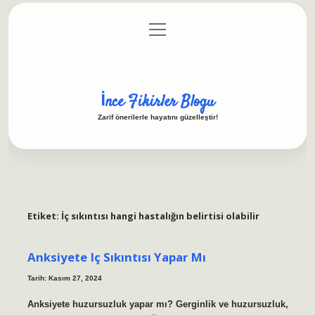
menüyü
Anasayfa
Gizlilik Politikası
Yasal Uyarı
aç
Hakkımızda
İnce Fikirler Blogu
Zarif önerilerle hayatını güzelleştir!
Etiket:
İç sıkıntısı hangi hastalığın belirtisi olabilir
Anksiyete Iç Sıkıntısı Yapar Mı
Tarih: Kasım 27, 2024
Anksiyete huzursuzluk yapar mı? Gerginlik ve huzursuzluk,