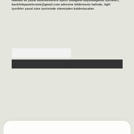
Hukuka ve yasal düzenlemelere aykırı olduğunu düşündüğünüz içerikleri,
backlinkpanelicomtr@gmail.com
adresine bildirmeniz halinde, ilgili
içerikler yasal süre içerisinde sitemizden kaldırılacaktır.
Arama
lbet casino
https://betexpergiris.casino/
betexpergir.net