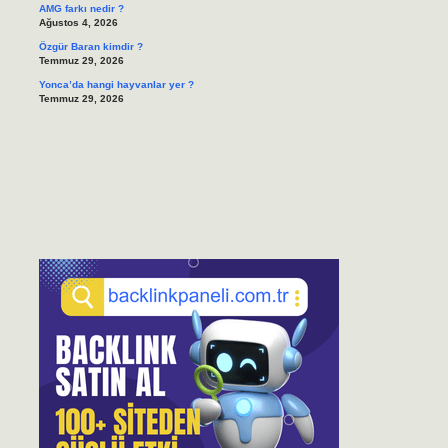
AMG farkı nedir ?
Ağustos 4, 2026
Özgür Baran kimdir ?
Temmuz 29, 2026
Yonca’da hangi hayvanlar yer ?
Temmuz 29, 2026