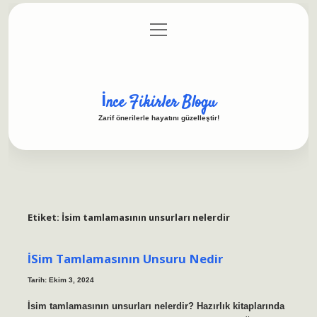
menüyü
Anasayfa
Gizlilik Politikası
Yasal Uyarı
aç
Hakkımızda
İnce Fikirler Blogu
Zarif önerilerle hayatını güzelleştir!
Etiket:
İsim tamlamasının unsurları nelerdir
İSim Tamlamasının Unsuru Nedir
Tarih: Ekim 3, 2024
İsim tamlamasının unsurları nelerdir? Hazırlık kitaplarında