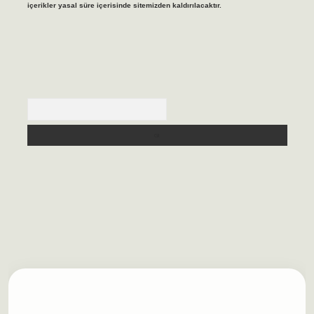
içerikler yasal süre içerisinde sitemizden kaldırılacaktır.
Arama
lbet casino
https://betexpergiris.casino/
betexpergir.net