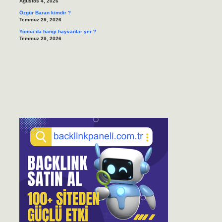
Ağustos 4, 2026
Özgür Baran kimdir ?
Temmuz 29, 2026
Yonca’da hangi hayvanlar yer ?
Temmuz 29, 2026