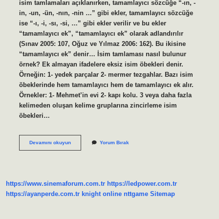
isim tamlamaları açıklanırken, tamamlayıcı sözcüğe “-ın, -
in, -un, -ün, -nın, -nin …” gibi ekler, tamamlayıcı sözcüğe
ise “-ı, -i, -sı, -si, …” gibi ekler verilir ve bu ekler
“tamamlayıcı ek”, “tamamlayıcı ek” olarak adlandırılır
(Sınav 2005: 107, Oğuz ve Yılmaz 2006: 162). Bu ikisine
“tamamlayıcı ek” denir… İsim tamlaması nasıl bulunur
örnek? Ek almayan ifadelere eksiz isim öbekleri denir.
Örneğin: 1- yedek parçalar 2- mermer tezgahlar. Bazı isim
öbeklerinde hem tamamlayıcı hem de tamamlayıcı ek alır.
Örnekler: 1- Mehmet’in evi 2- kapı kolu. 3 veya daha fazla
kelimeden oluşan kelime gruplarına zincirleme isim
öbekleri…
İSim
Devamını okuyun
Yorum Bırak
Tamlamasının
Unsuru
Nedir
https://www.sinemaforum.com.tr
https://ledpower.com.tr
https://ayanperde.com.tr
knight online
nttgame
Sitemap