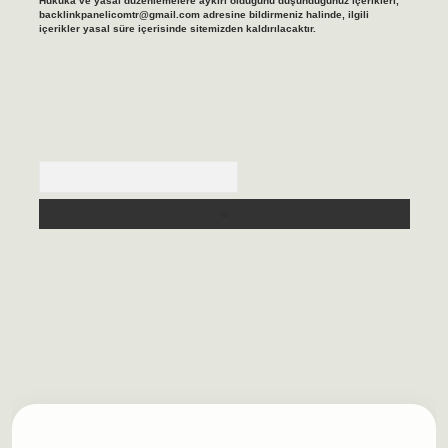
Hukuka ve yasal düzenlemelere aykırı olduğunu düşündüğünüz içerikleri,
backlinkpanelicomtr@gmail.com
adresine bildirmeniz halinde, ilgili
içerikler yasal süre içerisinde sitemizden kaldırılacaktır.
Arama
lbet casino
https://betexpergiris.casino/
betexpergir.net