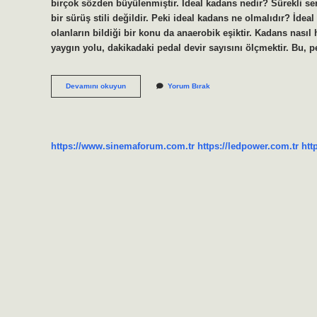
birçok sözden büyülenmiştir. İdeal kadans nedir? Sürekli se
bir sürüş stili değildir. Peki ideal kadans ne olmalıdır? İde
olanların bildiği bir konu da anaerobik eşiktir. Kadans nas
yaygın yolu, dakikadaki pedal devir sayısını ölçmektir. Bu, 
Bisiklet
Devamını okuyun
Yorum Bırak
Kadans
Kaç
Olmalı
https://www.sinemaforum.com.tr
https://ledpower.com.tr
htt