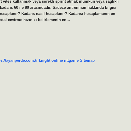
rt vites kullanmak veya sürekli sprint atmak mümkün veya sağlıklı
al kadans 60 ile 80 arasındadır. Sadece antrenman hakkında bilgisi
ıl hesaplanır? Kadans nasıl hesaplanır? Kadansı hesaplamanın en
pedal çevirme hızınızı belirlemenin en…
ps://ayanperde.com.tr
knight online
nttgame
Sitemap