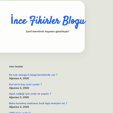
İnce Fikirler Blogu
Zarif önerilerle hayatını güzelleştir!
Sidebar
ilbet casino
https://be
Son Yazılar
En çok omega-3 hangi besinlerde var ?
Ağustos 6, 2026
Kur’an’ın kaç ismi vardır ?
Ağustos 6, 2026
Ayak sağlığı için evde ne yapılır ?
Ağustos 5, 2026
Beko kurutma makinesi kedi tüyü temizler mi ?
Ağustos 4, 2026
AMG farkı nedir ?