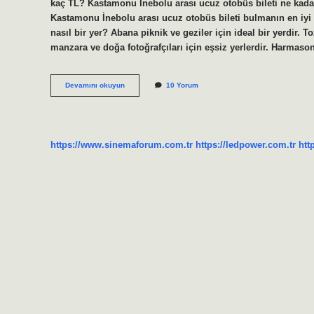
kaç TL? Kastamonu İnebolu arası ucuz otobüs bileti ne kadar?
Kastamonu İnebolu arası ucuz otobüs bileti bulmanın en iyi 
nasıl bir yer? Abana piknik ve geziler için ideal bir yerdir.
manzara ve doğa fotoğrafçıları için eşsiz yerlerdir. Harmas
Kastamonu
Devamını okuyun
10 Yorum
Abana
Ne
Kadar
https://www.sinemaforum.com.tr
https://ledpower.com.tr
htt