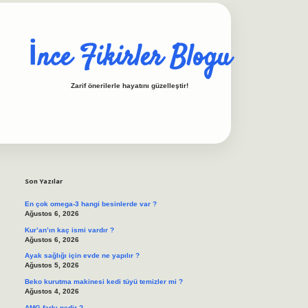
İnce Fikirler Blogu
Zarif önerilerle hayatını güzelleştir!
Sidebar
ilbet casino
https://b
Son Yazılar
En çok omega-3 hangi besinlerde var ?
Ağustos 6, 2026
Kur’an’ın kaç ismi vardır ?
Ağustos 6, 2026
Ayak sağlığı için evde ne yapılır ?
Ağustos 5, 2026
Beko kurutma makinesi kedi tüyü temizler mi ?
Ağustos 4, 2026
AMG farkı nedir ?