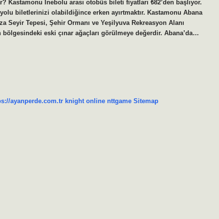
 Kastamonu İnebolu arası otobüs bileti fiyatları ₺82’den başlıyor.
yolu biletlerinizi olabildiğince erken ayırtmaktır. Kastamonu Abana
 Toza Seyir Tepesi, Şehir Ormanı ve Yeşilyuva Rekreasyon Alanı
on bölgesindeki eski çınar ağaçları görülmeye değerdir. Abana’da…
ps://ayanperde.com.tr
knight online
nttgame
Sitemap