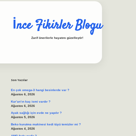
İnce Fikirler Blogu
Zarif önerilerle hayatını güzelleştir!
Sidebar
ilbet casino
https://be
Son Yazılar
En çok omega-3 hangi besinlerde var ?
Ağustos 6, 2026
Kur’an’ın kaç ismi vardır ?
Ağustos 6, 2026
Ayak sağlığı için evde ne yapılır ?
Ağustos 5, 2026
Beko kurutma makinesi kedi tüyü temizler mi ?
Ağustos 4, 2026
AMG farkı nedir ?