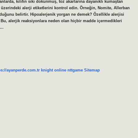
ganlarda, kılıfın sıkı dokunmuş, toz akarlarına dayanıklı kumaştan
zerindeki alerji etiketlerini kontrol edin. Örneğin, Nomite, Allerban
olduğunu belirtir. Hipoalerjenik yorgan ne demek? Özellikle alerjisi
r. Bu, alerjik reaksiyonlara neden olan hiçbir madde içermedikleri
a…
ps://ayanperde.com.tr
knight online
nttgame
Sitemap