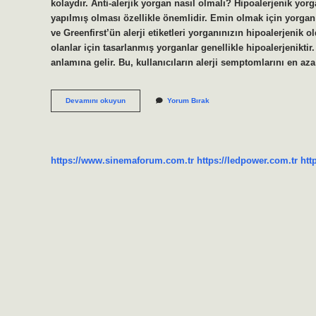
kolaydır. Anti-alerjik yorgan nasıl olmalı? Hipoalerjenik yor
yapılmış olması özellikle önemlidir. Emin olmak için yorgan ü
ve Greenfirst’ün alerji etiketleri yorganınızın hipoalerjenik 
olanlar için tasarlanmış yorganlar genellikle hipoalerjenikti
anlamına gelir. Bu, kullanıcıların alerji semptomlarını en az
Alerji
Devamını okuyun
Yorum Bırak
Için
En
Iyi
Yorgan
Hangisi
https://www.sinemaforum.com.tr
https://ledpower.com.tr
htt