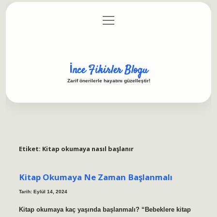
menüyü
Anasayfa
Gizlilik Politikası
Yasal Uyarı
aç
Hakkımızda
İnce Fikirler Blogu
Zarif önerilerle hayatını güzelleştir!
Etiket:
Kitap okumaya nasıl başlanır
Kitap Okumaya Ne Zaman Başlanmalı
Tarih: Eylül 14, 2024
Kitap okumaya kaç yaşında başlanmalı? “Bebeklere kitap