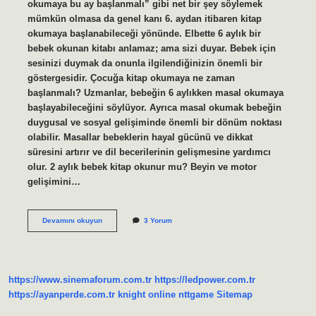
okumaya bu ay başlanmalı” gibi net bir şey söylemek
mümkün olmasa da genel kanı 6. aydan itibaren kitap
okumaya başlanabileceği yönünde. Elbette 6 aylık bir
bebek okunan kitabı anlamaz; ama sizi duyar. Bebek için
sesinizi duymak da onunla ilgilendiğinizin önemli bir
göstergesidir. Çocuğa kitap okumaya ne zaman
başlanmalı? Uzmanlar, bebeğin 6 aylıkken masal okumaya
başlayabileceğini söylüyor. Ayrıca masal okumak bebeğin
duygusal ve sosyal gelişiminde önemli bir dönüm noktası
olabilir. Masallar bebeklerin hayal gücünü ve dikkat
süresini artırır ve dil becerilerinin gelişmesine yardımcı
olur. 2 aylık bebek kitap okunur mu? Beyin ve motor
gelişimini…
Kitap
Devamını okuyun
3 Yorum
Okumaya
Ne
Zaman
Başlanmalı
https://www.sinemaforum.com.tr
https://ledpower.com.tr
https://ayanperde.com.tr
knight online
nttgame
Sitemap