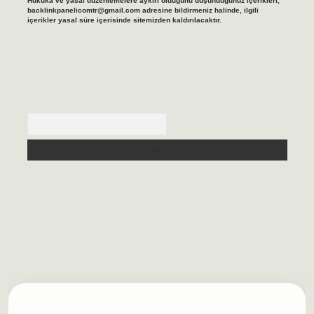
Hukuka ve yasal düzenlemelere aykırı olduğunu düşündüğünüz içerikleri,
backlinkpanelicomtr@gmail.com
adresine bildirmeniz halinde, ilgili
içerikler yasal süre içerisinde sitemizden kaldırılacaktır.
Arama
asino/
betexpergir.net