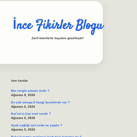
İnce Fikirler Blogu
Zarif önerilerle hayatını güzelleştir!
Sidebar
ilbet casino
https://betexpergiris.casino/
betexpergir.net
Son Yazılar
Mor rengin anlamı nedir ?
Ağustos 8, 2026
En çok omega-3 hangi besinlerde var ?
Ağustos 6, 2026
Kur’an’ın kaç ismi vardır ?
Ağustos 6, 2026
Ayak sağlığı için evde ne yapılır ?
Ağustos 5, 2026
Beko kurutma makinesi kedi tüyü temizler mi ?