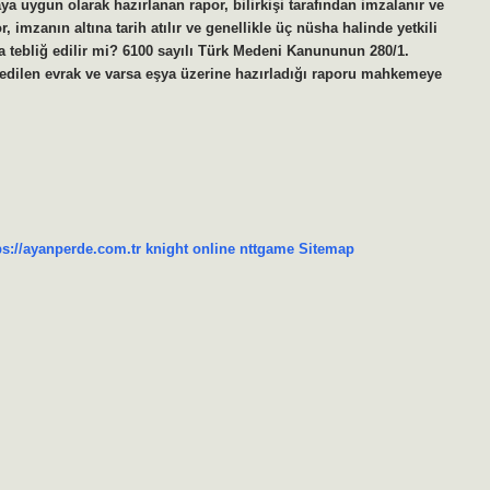
maya uygun olarak hazırlanan rapor, bilirkişi tarafından imzalanır ve
, imzanın altına tarih atılır ve genellikle üç nüsha halinde yetkili
na tebliğ edilir mi? 6100 sayılı Türk Medeni Kanununun 280/1.
m edilen evrak ve varsa eşya üzerine hazırladığı raporu mahkemeye
ps://ayanperde.com.tr
knight online
nttgame
Sitemap