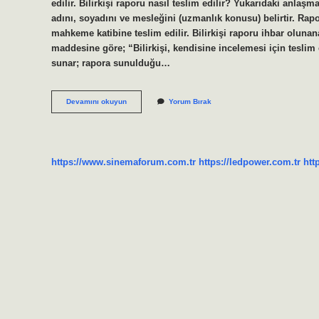
edilir. Bilirkişi raporu nasıl teslim edilir? Yukarıdaki anlaş
adını, soyadını ve mesleğini (uzmanlık konusu) belirtir. Rapor
mahkeme katibine teslim edilir. Bilirkişi raporu ihbar oluna
maddesine göre; “Bilirkişi, kendisine incelemesi için tesli
sunar; rapora sunulduğu…
Bilirkişi
Devamını okuyun
Yorum Bırak
Raporu
Kimlere
Tebliğ
Edilir
https://www.sinemaforum.com.tr
https://ledpower.com.tr
htt