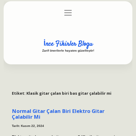
menüyü
Anasayfa
Gizlilik Politikası
Yasal Uyarı
aç
Hakkımızda
İnce Fikirler Blogu
Zarif önerilerle hayatını güzelleştir!
Etiket:
Klasik gitar çalan biri bas gitar çalabilir mi
Normal Gitar Çalan Biri Elektro Gitar
Çalabilir Mi
Tarih: Kasım 22, 2024