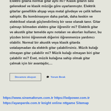
Elektro gitarla normal gitar aynı mı? Klasik gitarın sesi
geleneksel ve klasik müziğe göre uyarlanmıştır. Elektrik
gitarlar genellikle ahşap veya metal gövdeye ve çelik tellere
sahiptir. Bu kombinasyon daha parlak, daha keskin ve
elektriksel olarak güçlendirilmiş bir sese olanak tanır. Gitar
çalmayı bilmeden elektro gitar öğrenilir mi? Elektrik gitar
ve akustik gitar temelde aynı notaları ve akorları kullanır, bu
yüzden birini öğrenmek diğerini öğrenmenize yardımcı
olabilir. Normal bir akustik veya klasik gitarda
ustalaşmadan da elektrik gitar çalabilirsiniz. Müzik kulağı
olmayan gitar çalabilir mi? Müzik kulağı olmayan biri gitar
çalabilir mi? Evet, müzik kulağına sahip olmak gitar
çalmak için bir avantajdır,…
Normal
Devamını okuyun
Yorum Bırak
Gitar
Çalan
Biri
Elektro
Gitar
https://www.sinemaforum.com.tr
https://ledpower.com.tr
Çalabilir
Mi
https://ayanperde.com.tr
knight online
nttgame
Sitemap