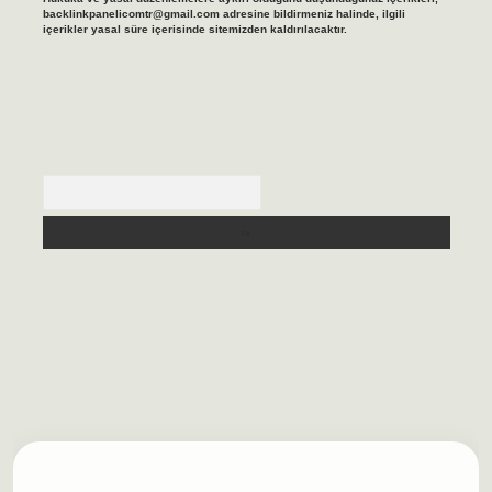
backlinkpanelicomtr@gmail.com
adresine bildirmeniz halinde, ilgili
içerikler yasal süre içerisinde sitemizden kaldırılacaktır.
Arama
ilbet casino
https://betexpergiris.casino/
betexpergir.net