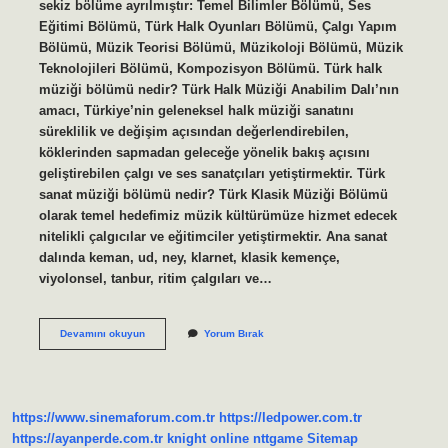
sekiz bölüme ayrılmıştır: Temel Bilimler Bölümü, Ses
Eğitimi Bölümü, Türk Halk Oyunları Bölümü, Çalgı Yapım
Bölümü, Müzik Teorisi Bölümü, Müzikoloji Bölümü, Müzik
Teknolojileri Bölümü, Kompozisyon Bölümü. Türk halk
müziği bölümü nedir? Türk Halk Müziği Anabilim Dalı’nın
amacı, Türkiye’nin geleneksel halk müziği sanatını
süreklilik ve değişim açısından değerlendirebilen,
köklerinden sapmadan geleceğe yönelik bakış açısını
geliştirebilen çalgı ve ses sanatçıları yetiştirmektir. Türk
sanat müziği bölümü nedir? Türk Klasik Müziği Bölümü
olarak temel hedefimiz müzik kültürümüze hizmet edecek
nitelikli çalgıcılar ve eğitimciler yetiştirmektir. Ana sanat
dalında keman, ud, ney, klarnet, klasik kemençe,
viyolonsel, tanbur, ritim çalgıları ve…
Türk
Devamını okuyun
Yorum Bırak
Müziği
Bölümü
Nedir
https://www.sinemaforum.com.tr
https://ledpower.com.tr
https://ayanperde.com.tr
knight online
nttgame
Sitemap