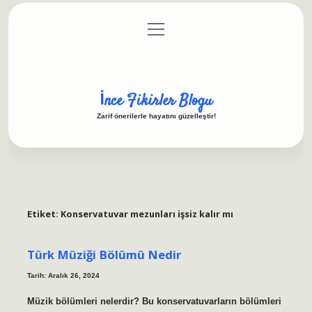
menüyü
Anasayfa
Gizlilik Politikası
Yasal Uyarı
aç
Hakkımızda
İnce Fikirler Blogu
Zarif önerilerle hayatını güzelleştir!
Etiket:
Konservatuvar mezunları işsiz kalır mı
Türk Müziği Bölümü Nedir
Tarih: Aralık 26, 2024
Müzik bölümleri nelerdir? Bu konservatuvarların bölümleri