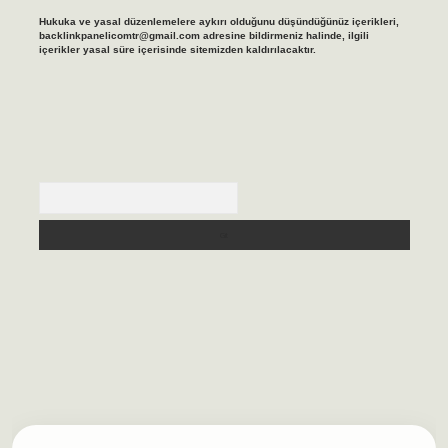
Hukuka ve yasal düzenlemelere aykırı olduğunu düşündüğünüz içerikleri,
backlinkpanelicomtr@gmail.com
adresine bildirmeniz halinde, ilgili
içerikler yasal süre içerisinde sitemizden kaldırılacaktır.
Arama
lbet casino
https://betexpergiris.casino/
betexpergir.net