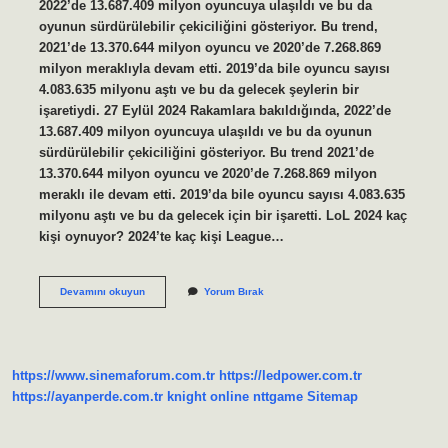
2022’de 13.687.409 milyon oyuncuya ulaşıldı ve bu da
oyunun sürdürülebilir çekiciliğini gösteriyor. Bu trend,
2021’de 13.370.644 milyon oyuncu ve 2020’de 7.268.869
milyon meraklıyla devam etti. 2019’da bile oyuncu sayısı
4.083.635 milyonu aştı ve bu da gelecek şeylerin bir
işaretiydi. 27 Eylül 2024 Rakamlara bakıldığında, 2022’de
13.687.409 milyon oyuncuya ulaşıldı ve bu da oyunun
sürdürülebilir çekiciliğini gösteriyor. Bu trend 2021’de
13.370.644 milyon oyuncu ve 2020’de 7.268.869 milyon
meraklı ile devam etti. 2019’da bile oyuncu sayısı 4.083.635
milyonu aştı ve bu da gelecek için bir işaretti. LoL 2024 kaç
kişi oynuyor? 2024’te kaç kişi League…
Lol
Devamını okuyun
Yorum Bırak
Kaç
Aktif
Oyuncusu
Var
https://www.sinemaforum.com.tr
https://ledpower.com.tr
https://ayanperde.com.tr
knight online
nttgame
Sitemap