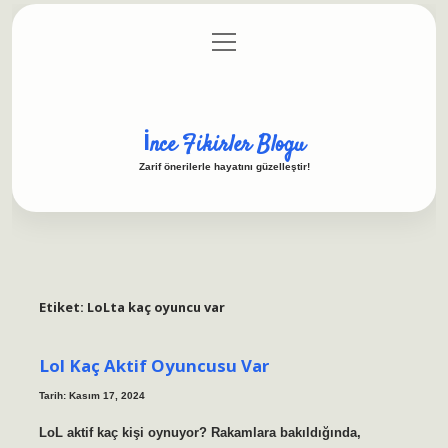
menüyü
Anasayfa
Gizlilik Politikası
Yasal Uyarı
aç
Hakkımızda
İnce Fikirler Blogu
Zarif önerilerle hayatını güzelleştir!
Etiket:
LoLta kaç oyuncu var
Lol Kaç Aktif Oyuncusu Var
Tarih: Kasım 17, 2024
LoL aktif kaç kişi oynuyor? Rakamlara bakıldığında,