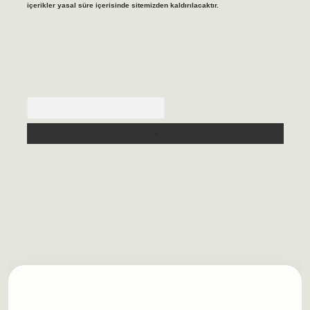
içerikler yasal süre içerisinde sitemizden kaldırılacaktır.
Arama
ilbet casino
https://betexpergiris.casino/
betexpergir.net