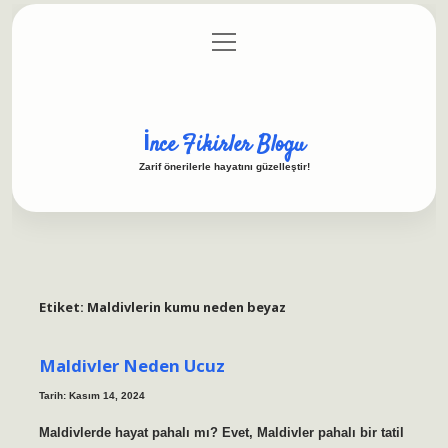
menüyü
Anasayfa
Gizlilik Politikası
Yasal Uyarı
aç
Hakkımızda
İnce Fikirler Blogu
Zarif önerilerle hayatını güzelleştir!
Etiket:
Maldivlerin kumu neden beyaz
Maldivler Neden Ucuz
Tarih: Kasım 14, 2024
Maldivlerde hayat pahalı mı? Evet, Maldivler pahalı bir tatil