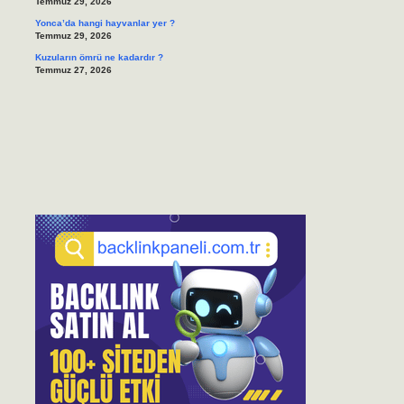
Temmuz 29, 2026
Yonca’da hangi hayvanlar yer ?
Temmuz 29, 2026
Kuzuların ömrü ne kadardır ?
Temmuz 27, 2026