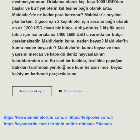
destinasyonudur. Ortalama olarak kişi başı 1000 USD’den
başlar ve bu fiyat otelin kalitesine bağlı olarak artar.
Maldivler’de ne kadar para harcanır? Maldivler’e seyahat
planlarken, 5 gece için 2 kişilik otel için sezona bağlı olarak
en az 1200 USD civarı bir bütçe, gidiş-dönüş 2 kişilik uçak
bileti için ise ortalama 1400-1600 USD civarında bir bütçe
gerekmektedir. Maldivlerin kumu neden beyaz? Maldivler’in
kumu neden beyazdır? Maldivler’in kumu beyaz ve ince
yapısını mercan ve kabuklu deniz hayvanlarının
kalıntılarından alır. Bu canlılar balıklar, özellikle papağan
balıkları tarafından yenildiğinde kum benzeri ince, beyaz
kalsiyum karbonat parçacıklarına…
Maldivler
Devamını okuyun
Yorum Bırak
Neden
Ucuz
https://www.sinemaforum.com.tr
https://ledpower.com.tr
https://ayanperde.com.tr
knight online
nttgame
Sitemap