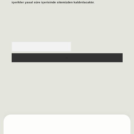
içerikler yasal süre içerisinde sitemizden kaldırılacaktır.
Arama
ilbet casino
https://betexpergiris.casino/
betexpergir.net