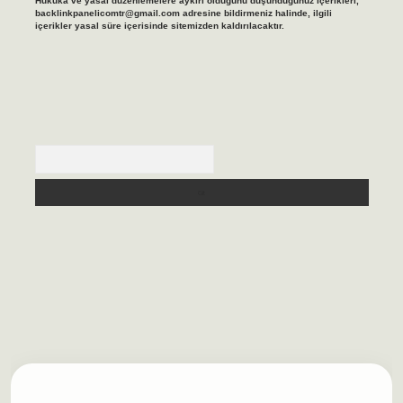
Hukuka ve yasal düzenlemelere aykırı olduğunu düşündüğünüz içerikleri,
backlinkpanelicomtr@gmail.com
adresine bildirmeniz halinde, ilgili
içerikler yasal süre içerisinde sitemizden kaldırılacaktır.
Arama
lbet casino
https://betexpergiris.casino/
betexpergir.net