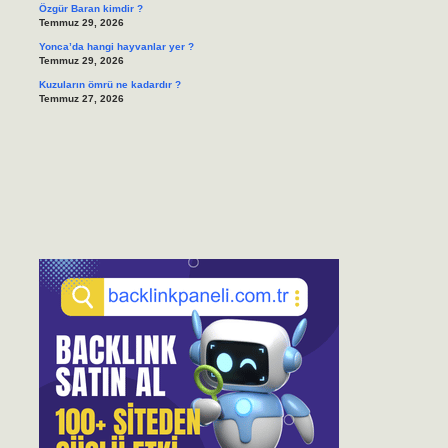
Özgür Baran kimdir ?
Temmuz 29, 2026
Yonca’da hangi hayvanlar yer ?
Temmuz 29, 2026
Kuzuların ömrü ne kadardır ?
Temmuz 27, 2026