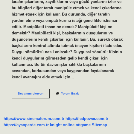
tarafın çıkarlarını, zayıflıklarını veya güçlü yanlarını izler ve
bu bilgileri diğer tarafı manipüle etmek ve kendi çıkarlarına
hizmet etmek için kullanır. Bu durumda, diğer tarafın
yardım etme veya empati kurma isteği genellikle istismar
edilir. Manipülatif insan ne demek? Manipülatif kişi ne
demektir? Manipülatif kişi, başkalarının duygularını ve
düşüncelerini kendi çıkarları için kullanır. Bu, sürekli olarak
başkalarını kontrol altında tutmak isteyen kişileri ifade eder.
Duygu sömürüsü nasıl anlaşılır? Duygusal sömürü: Kişinin
kendi duygularını görmezden gelip kendi çıkarı için
kullanması. Bu tür davranışlar sıklıkla başkalarının
acısından, korkusundan veya kaygısından faydalanarak
kendi avantajını elde etmek için…
Duygu
Devamını okuyun
Yorum Bırak
Sömürüsü
Yapan
Insana
Ne
Denir
https://www.sinemaforum.com.tr
https://ledpower.com.tr
https://ayanperde.com.tr
knight online
nttgame
Sitemap