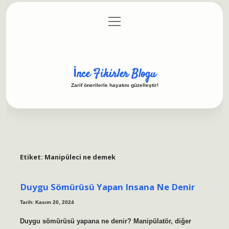
menüyü
Anasayfa
Gizlilik Politikası
Yasal Uyarı
aç
Hakkımızda
İnce Fikirler Blogu
Zarif önerilerle hayatını güzelleştir!
Etiket:
Manipüleci ne demek
Duygu Sömürüsü Yapan Insana Ne Denir
Tarih: Kasım 20, 2024
Duygu sömürüsü yapana ne denir? Manipülatör, diğer