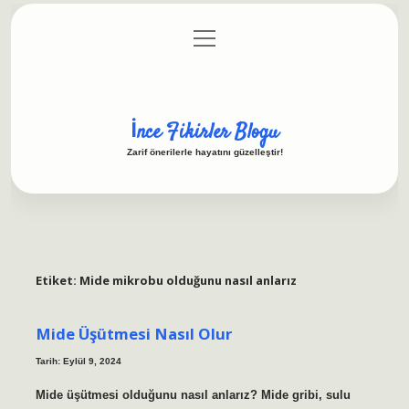
menüyü
Anasayfa
Gizlilik Politikası
Yasal Uyarı
aç
Hakkımızda
İnce Fikirler Blogu
Zarif önerilerle hayatını güzelleştir!
Etiket:
Mide mikrobu olduğunu nasıl anlarız
Mide Üşütmesi Nasıl Olur
Tarih: Eylül 9, 2024
Mide üşütmesi olduğunu nasıl anlarız? Mide gribi, sulu