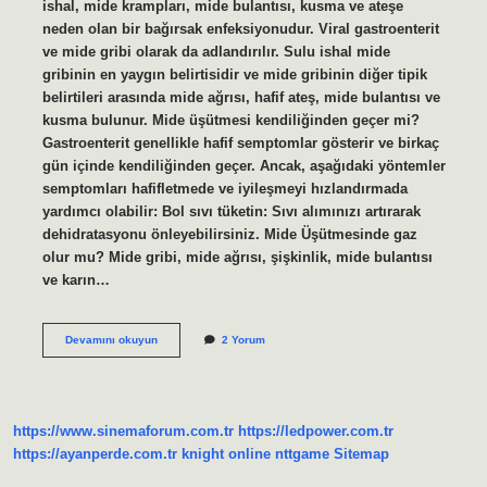
ishal, mide krampları, mide bulantısı, kusma ve ateşe
neden olan bir bağırsak enfeksiyonudur. Viral gastroenterit
ve mide gribi olarak da adlandırılır. Sulu ishal mide
gribinin en yaygın belirtisidir ve mide gribinin diğer tipik
belirtileri arasında mide ağrısı, hafif ateş, mide bulantısı ve
kusma bulunur. Mide üşütmesi kendiliğinden geçer mi?
Gastroenterit genellikle hafif semptomlar gösterir ve birkaç
gün içinde kendiliğinden geçer. Ancak, aşağıdaki yöntemler
semptomları hafifletmede ve iyileşmeyi hızlandırmada
yardımcı olabilir: Bol sıvı tüketin: Sıvı alımınızı artırarak
dehidratasyonu önleyebilirsiniz. Mide Üşütmesinde gaz
olur mu? Mide gribi, mide ağrısı, şişkinlik, mide bulantısı
ve karın…
Mide
Devamını okuyun
2 Yorum
Üşütmesi
Nasıl
Olur
https://www.sinemaforum.com.tr
https://ledpower.com.tr
https://ayanperde.com.tr
knight online
nttgame
Sitemap