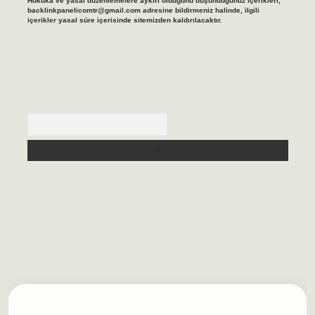
Hukuka ve yasal düzenlemelere aykırı olduğunu düşündüğünüz içerikleri,
backlinkpanelicomtr@gmail.com
adresine bildirmeniz halinde, ilgili
içerikler yasal süre içerisinde sitemizden kaldırılacaktır.
Arama
sino/
betexpergir.net