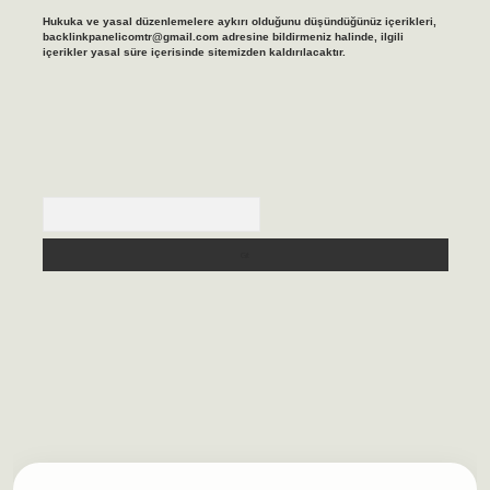
Hukuka ve yasal düzenlemelere aykırı olduğunu düşündüğünüz içerikleri,
backlinkpanelicomtr@gmail.com
adresine bildirmeniz halinde, ilgili
içerikler yasal süre içerisinde sitemizden kaldırılacaktır.
Arama
lbet casino
https://betexpergiris.casino/
betexpergir.net