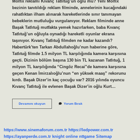
Molfix reklamı Kıvanç Tatlıtuğ’un oğlu mu? Yeni Molfix
bezinin tanıtıldığı reklam filminde, annelerinin kucağındaki
rahatlıktan ilham alınarak hareketlerinde sınır tanımayan
bebeklerin mutluluğu vurgulanıyor. Reklam filminde anne
Başak Tatlıtuğ mutfakta yemek hazırlarken, baba Kıvanç
Tatlıtuğ’un oğluyla oynadığı hareketli oyunlar ekrana
taşınıyor. Kıvanç Tatlıtuğ filmden ne kadar kazandı?
Habertürk’ten Tarkan Abdullahoğlu’nun haberine göre,
Tatlıtuğ filmde 1.5 milyon TL karşılığında kamera karşısına
geçti. Dizinin bölüm başına 130 bin TL kazanan Tatlıtuğ, 1
milyon TL karşılığında “Cingöz Recai”de kamera karşısına
geçen Kenan İmirzalıoğlu’nun “en yüksek maaş” rekorunu
kırdı. Başak Dizer’in kaç çocuğu var? 2016 yılında oyuncu
Kıvanç Tatlıtuğ ile evlenen Başak Dizer’in oğlu Kurt…
Kıvanç
Devamını okuyun
Yorum Bırak
Tatlıtuğ
Bebek
Bezi
Reklamından
Ne
https://www.sinemaforum.com.tr
https://ledpower.com.tr
Kadar
Aldı
https://ayanperde.com.tr
knight online
nttgame
Sitemap