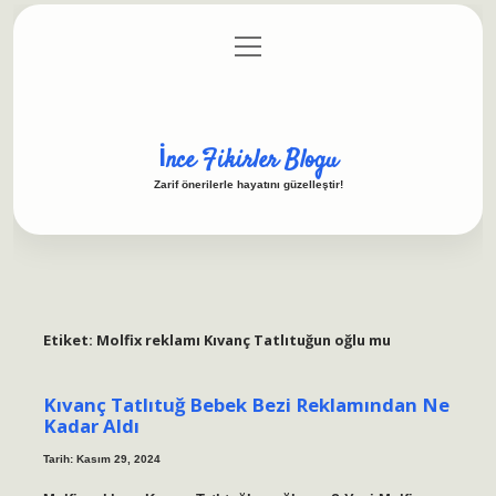
menüyü
Anasayfa
Gizlilik Politikası
Yasal Uyarı
aç
Hakkımızda
İnce Fikirler Blogu
Zarif önerilerle hayatını güzelleştir!
Etiket:
Molfix reklamı Kıvanç Tatlıtuğun oğlu mu
Kıvanç Tatlıtuğ Bebek Bezi Reklamından Ne
Kadar Aldı
Tarih: Kasım 29, 2024