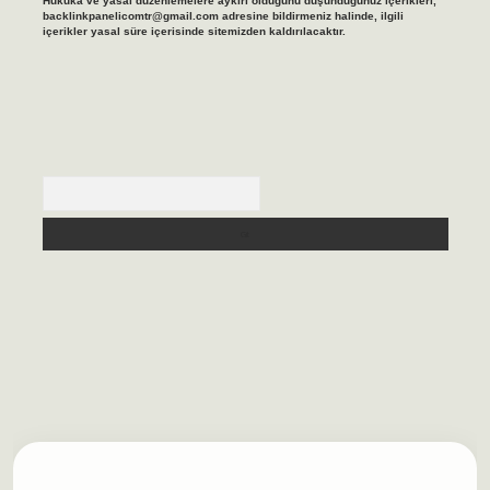
Hukuka ve yasal düzenlemelere aykırı olduğunu düşündüğünüz içerikleri,
backlinkpanelicomtr@gmail.com
adresine bildirmeniz halinde, ilgili
içerikler yasal süre içerisinde sitemizden kaldırılacaktır.
Arama
asino/
betexpergir.net