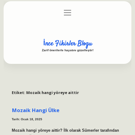
menüyü
Anasayfa
Gizlilik Politikası
Yasal Uyarı
aç
Hakkımızda
İnce Fikirler Blogu
Zarif önerilerle hayatını güzelleştir!
Etiket:
Mozaik hangi yöreye aittir
Mozaik Hangi Ülke
Tarih: Ocak 18, 2025
Mozaik hangi yöreye aittir? İlk olarak Sümerler tarafından