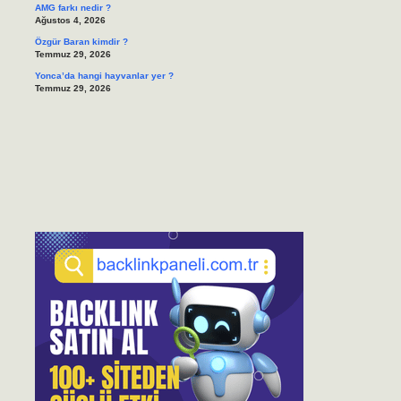
AMG farkı nedir ?
Ağustos 4, 2026
Özgür Baran kimdir ?
Temmuz 29, 2026
Yonca’da hangi hayvanlar yer ?
Temmuz 29, 2026