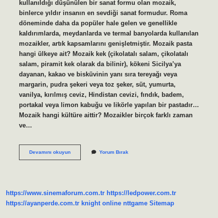
kullanıldığı düşünülen bir sanat formu olan mozaik,
binlerce yıldır insanın en sevdiği sanat formudur. Roma
döneminde daha da popüler hale gelen ve genellikle
kaldırımlarda, meydanlarda ve termal banyolarda kullanılan
mozaikler, artık kapsamlarını genişletmiştir. Mozaik pasta
hangi ülkeye ait? Mozaik kek (çikolatalı salam, çikolatalı
salam, piramit kek olarak da bilinir), kökeni Sicilya’ya
dayanan, kakao ve bisküvinin yanı sıra tereyağı veya
margarin, pudra şekeri veya toz şeker, süt, yumurta,
vanilya, kırılmış ceviz, Hindistan cevizi, fındık, badem,
portakal veya limon kabuğu ve likörle yapılan bir pastadır…
Mozaik hangi kültüre aittir? Mozaikler birçok farklı zaman
ve…
Mozaik
Devamını okuyun
Yorum Bırak
Hangi
Ülke
https://www.sinemaforum.com.tr
https://ledpower.com.tr
https://ayanperde.com.tr
knight online
nttgame
Sitemap